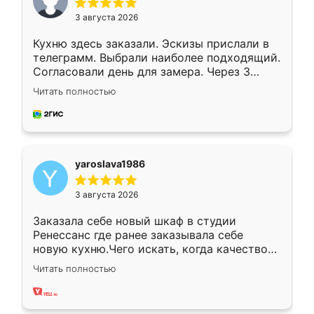
3 августа 2026
Кухню здесь заказали. Эскизы прислали в
телеграмм. Выбрали наиболее подходящий.
Согласовали день для замера. Через 3
недели кухня была уже готова. Остались
Читать полностью
довольны работой. Спасибо Ренессанс
мебель за качественную работу!
yaroslava1986
3 августа 2026
Заказала себе новый шкаф в студии
Ренессанс где ранее заказывала себе
новую кухню.Чего искать, когда качеством
вполне довольна. Служит кухня уже почти
Читать полностью
два года, нареканий нет.