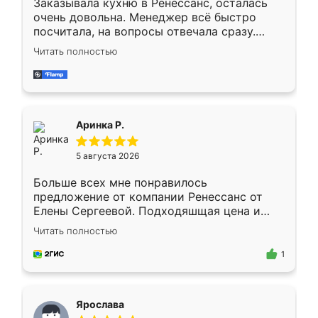
Заказывала кухню в Ренессанс, осталась
очень довольна. Менеджер всё быстро
посчитала, на вопросы отвечала сразу.
Замерщик приехал в субботу, подошёл к
Читать полностью
делу со всей ответственностью. Собрали
за день, ребята работали аккуратно, даже
пыли почти не было. Качество отличное,
ящики ходят плавно, ничего не скрипит.
Всё подошло как влитое.
Аринка Р.
5 августа 2026
Больше всех мне понравилось
предложение от компании Ренессанс от
Елены Сергеевой. Подходяшщая цена и
короткие сроки изготовления. Приехавший
Читать полностью
для замера сотрудник Владислав
предложил по моему эскизу самый
1
подходящий вариант шкафа. Немного его
видоизменил, получилось даже лучше, чем
я хотела.
Ярослава