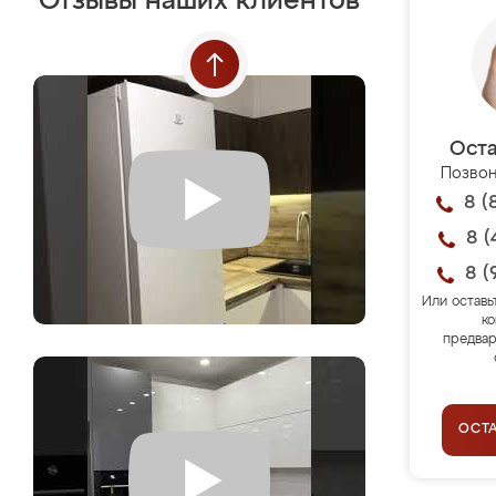
Отзывы наших клиентов
Оста
Позвон
8 (
8 (
8 (
Или оставь
ко
предвар
ОСТ