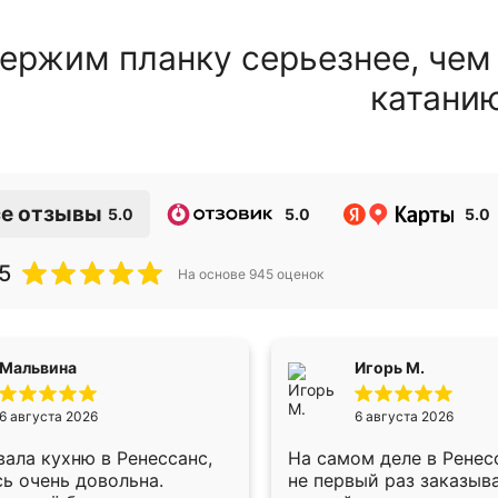
ержим планку серьезнее, чем
катани
е отзывы
5.0
5.0
5.0
5
На основе
945
оценок
Мальвина
Игорь М.
6 августа 2026
6 августа 2026
ала кухню в Ренессанс,
На самом деле в Ренес
ь очень довольна.
не первый раз заказыв