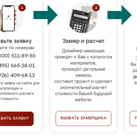
вьте заявку
Замер и расчет
ите по номерам
Дизайнер-замерщик
800) 511-89-55
приедет к Вам с каталогом
материалов,
Вы
495) 665-24-01
проведёт детальные
р
926) 409-68-13
замеры,
д
составит проект и сделает
з
те заявку на сайте для
окончательный расчёт
нсультации и
стоимости Вашей будущей
ительного расчёта
стоимости.
мебели.
ВЫЗВАТЬ ЗАМЕРЩИКА
АВИТЬ ЗАЯВКУ