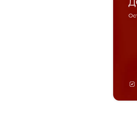
Д
Ост