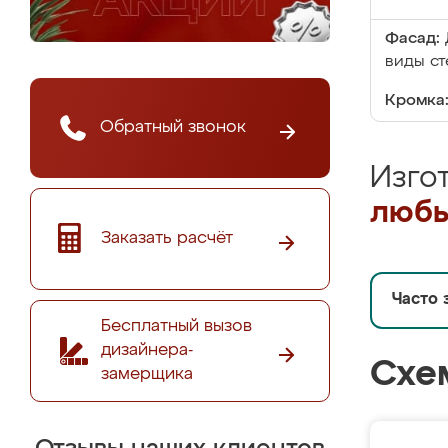
Фасад:
виды ст
Кромка
Обратный звонок
Изго
любы
Заказать расчёт
Часто 
Бесплатный вызов
дизайнера-
Схе
замерщика