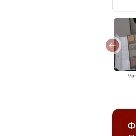
Мат
Ф