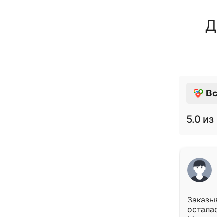
Д
Вс
5.0
из 
Заказыв
осталас