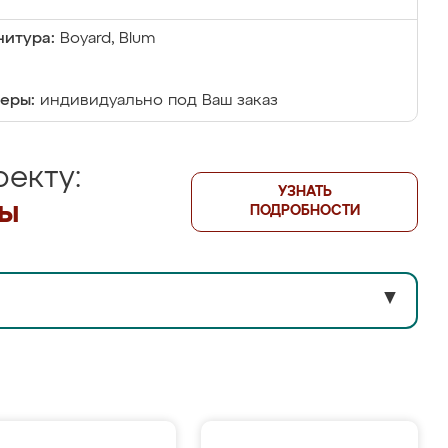
итура:
Boyard, Blum
еры:
индивидуально под Ваш заказ
екту:
УЗНАТЬ
лы
ПОДРОБНОСТИ
▼