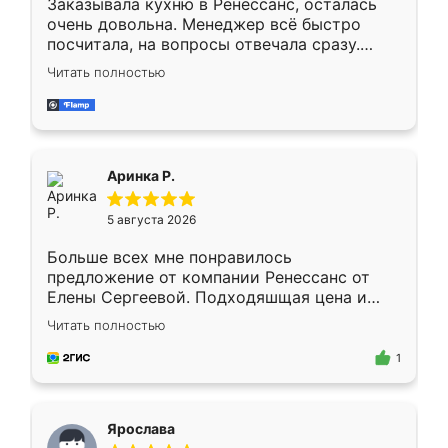
Заказывала кухню в Ренессанс, осталась
очень довольна. Менеджер всё быстро
посчитала, на вопросы отвечала сразу.
Замерщик приехал в субботу, подошёл к
Читать полностью
делу со всей ответственностью. Собрали
за день, ребята работали аккуратно, даже
пыли почти не было. Качество отличное,
ящики ходят плавно, ничего не скрипит.
Всё подошло как влитое.
Аринка Р.
5 августа 2026
Больше всех мне понравилось
предложение от компании Ренессанс от
Елены Сергеевой. Подходяшщая цена и
короткие сроки изготовления. Приехавший
Читать полностью
для замера сотрудник Владислав
предложил по моему эскизу самый
1
подходящий вариант шкафа. Немного его
видоизменил, получилось даже лучше, чем
я хотела.
Ярослава