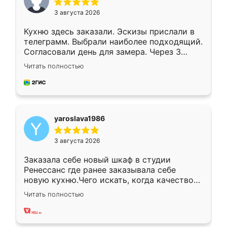
3 августа 2026
Кухню здесь заказали. Эскизы прислали в
телеграмм. Выбрали наиболее подходящий.
Согласовали день для замера. Через 3
недели кухня была уже готова. Остались
Читать полностью
довольны работой. Спасибо Ренессанс
мебель за качественную работу!
yaroslava1986
3 августа 2026
Заказала себе новый шкаф в студии
Ренессанс где ранее заказывала себе
новую кухню.Чего искать, когда качеством
вполне довольна. Служит кухня уже почти
Читать полностью
два года, нареканий нет.