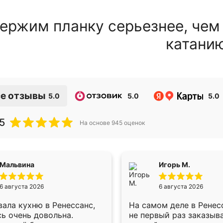
ержим планку серьезнее, чем
катани
е отзывы
5.0
5.0
5.0
5
На основе
945
оценок
Мальвина
Игорь М.
6 августа 2026
6 августа 2026
ала кухню в Ренессанс,
На самом деле в Ренес
ь очень довольна.
не первый раз заказыв