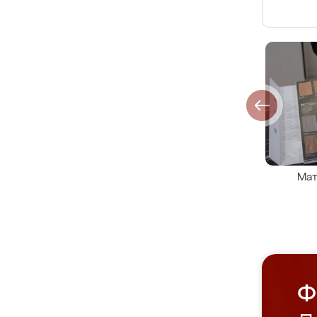
Мат
Ф