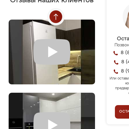
Отзывы наших клиентов
Оста
Позвон
8 (
8 (
8 (
Или оставь
ко
предвар
ОСТ