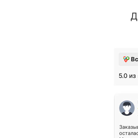
Д
Вс
5.0
из 
Заказыв
осталас