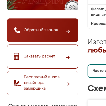
Фасад:
виды ст
Кромка
Обратный звонок
Изго
любы
Заказать расчёт
Часто 
Бесплатный вызов
дизайнера-
Схе
замерщика