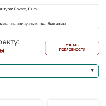
итура:
Boyard, Blum
еры:
индивидуально под Ваш заказ
екту:
УЗНАТЬ
лы
ПОДРОБНОСТИ
▼