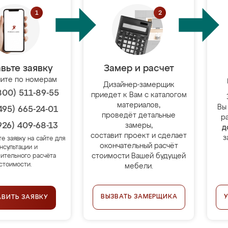
вьте заявку
Замер и расчет
ите по номерам
Дизайнер-замерщик
800) 511-89-55
приедет к Вам с каталогом
материалов,
Вы
495) 665-24-01
проведёт детальные
р
926) 409-68-13
замеры,
д
составит проект и сделает
з
те заявку на сайте для
окончательный расчёт
нсультации и
стоимости Вашей будущей
ительного расчёта
стоимости.
мебели.
ВЫЗВАТЬ ЗАМЕРЩИКА
АВИТЬ ЗАЯВКУ