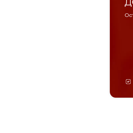
Д
Ост