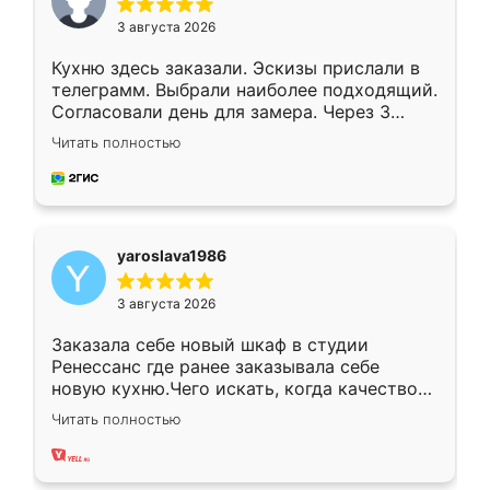
3 августа 2026
Кухню здесь заказали. Эскизы прислали в
телеграмм. Выбрали наиболее подходящий.
Согласовали день для замера. Через 3
недели кухня была уже готова. Остались
Читать полностью
довольны работой. Спасибо Ренессанс
мебель за качественную работу!
yaroslava1986
3 августа 2026
Заказала себе новый шкаф в студии
Ренессанс где ранее заказывала себе
новую кухню.Чего искать, когда качеством
вполне довольна. Служит кухня уже почти
Читать полностью
два года, нареканий нет.