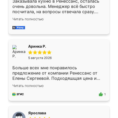
Заказывала кухню в Ренессанс, осталась
очень довольна. Менеджер всё быстро
посчитала, на вопросы отвечала сразу.
Замерщик приехал в субботу, подошёл к
Читать полностью
делу со всей ответственностью. Собрали
за день, ребята работали аккуратно, даже
пыли почти не было. Качество отличное,
ящики ходят плавно, ничего не скрипит.
Всё подошло как влитое.
Аринка Р.
5 августа 2026
Больше всех мне понравилось
предложение от компании Ренессанс от
Елены Сергеевой. Подходяшщая цена и
короткие сроки изготовления. Приехавший
Читать полностью
для замера сотрудник Владислав
предложил по моему эскизу самый
1
подходящий вариант шкафа. Немного его
видоизменил, получилось даже лучше, чем
я хотела.
Ярослава