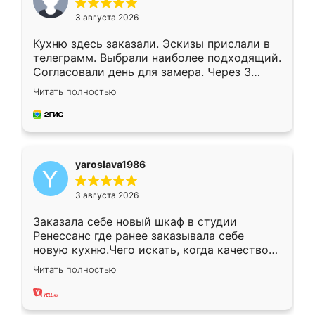
3 августа 2026
Кухню здесь заказали. Эскизы прислали в
телеграмм. Выбрали наиболее подходящий.
Согласовали день для замера. Через 3
недели кухня была уже готова. Остались
Читать полностью
довольны работой. Спасибо Ренессанс
мебель за качественную работу!
yaroslava1986
3 августа 2026
Заказала себе новый шкаф в студии
Ренессанс где ранее заказывала себе
новую кухню.Чего искать, когда качеством
вполне довольна. Служит кухня уже почти
Читать полностью
два года, нареканий нет.