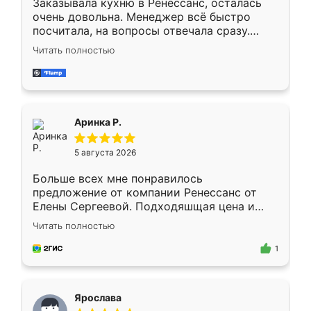
Заказывала кухню в Ренессанс, осталась
очень довольна. Менеджер всё быстро
посчитала, на вопросы отвечала сразу.
Замерщик приехал в субботу, подошёл к
Читать полностью
делу со всей ответственностью. Собрали
за день, ребята работали аккуратно, даже
пыли почти не было. Качество отличное,
ящики ходят плавно, ничего не скрипит.
Всё подошло как влитое.
Аринка Р.
5 августа 2026
Больше всех мне понравилось
предложение от компании Ренессанс от
Елены Сергеевой. Подходяшщая цена и
короткие сроки изготовления. Приехавший
Читать полностью
для замера сотрудник Владислав
предложил по моему эскизу самый
1
подходящий вариант шкафа. Немного его
видоизменил, получилось даже лучше, чем
я хотела.
Ярослава