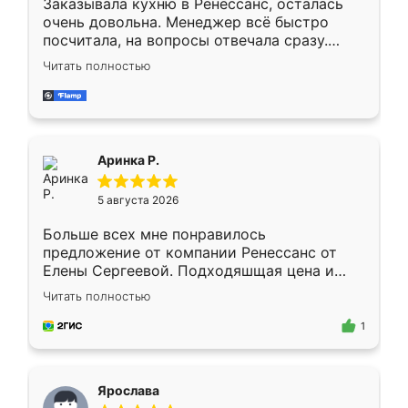
Заказывала кухню в Ренессанс, осталась
очень довольна. Менеджер всё быстро
посчитала, на вопросы отвечала сразу.
Замерщик приехал в субботу, подошёл к
Читать полностью
делу со всей ответственностью. Собрали
за день, ребята работали аккуратно, даже
пыли почти не было. Качество отличное,
ящики ходят плавно, ничего не скрипит.
Всё подошло как влитое.
Аринка Р.
5 августа 2026
Больше всех мне понравилось
предложение от компании Ренессанс от
Елены Сергеевой. Подходяшщая цена и
короткие сроки изготовления. Приехавший
Читать полностью
для замера сотрудник Владислав
предложил по моему эскизу самый
1
подходящий вариант шкафа. Немного его
видоизменил, получилось даже лучше, чем
я хотела.
Ярослава