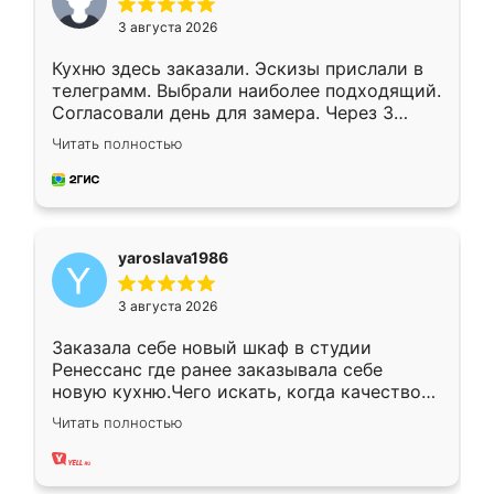
3 августа 2026
Кухню здесь заказали. Эскизы прислали в
телеграмм. Выбрали наиболее подходящий.
Согласовали день для замера. Через 3
недели кухня была уже готова. Остались
Читать полностью
довольны работой. Спасибо Ренессанс
мебель за качественную работу!
yaroslava1986
3 августа 2026
Заказала себе новый шкаф в студии
Ренессанс где ранее заказывала себе
новую кухню.Чего искать, когда качеством
вполне довольна. Служит кухня уже почти
Читать полностью
два года, нареканий нет.