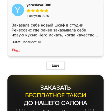
yaroslava1986
3 августа 2026
Заказала себе новый шкаф в студии
Ренессанс где ранее заказывала себе
новую кухню.Чего искать, когда качеством
вполне довольна. Служит кухня уже почти
Читать полностью
два года, нареканий нет.
Еще
ЗАКАЗАТЬ
БЕСПЛАТНОЕ ТАКСИ
ДО НАШЕГО САЛОНА