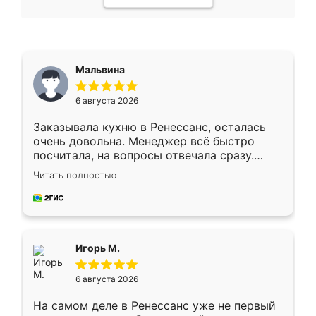
Мальвина
6 августа 2026
Заказывала кухню в Ренессанс, осталась
очень довольна. Менеджер всё быстро
посчитала, на вопросы отвечала сразу.
Замерщик приехал в субботу, подошёл к
Читать полностью
делу со всей ответственностью. Собрали
за день, ребята работали аккуратно, даже
пыли почти не было. Качество отличное,
ящики ходят плавно, ничего не скрипит.
Всё подошло как влитое.
Игорь М.
6 августа 2026
На самом деле в Ренессанс уже не первый