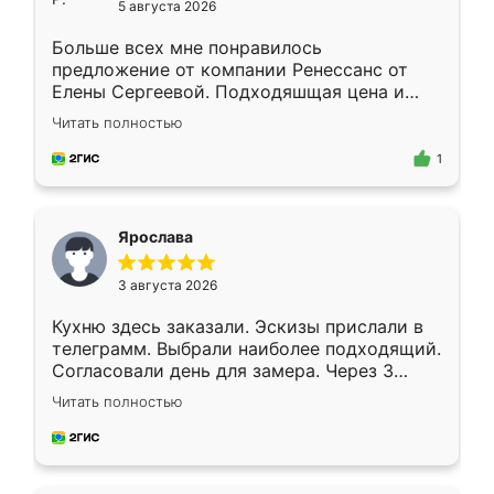
5 августа 2026
Больше всех мне понравилось
предложение от компании Ренессанс от
Елены Сергеевой. Подходяшщая цена и
короткие сроки изготовления. Приехавший
Читать полностью
для замера сотрудник Владислав
предложил по моему эскизу самый
1
подходящий вариант шкафа. Немного его
видоизменил, получилось даже лучше, чем
я хотела.
Ярослава
3 августа 2026
Кухню здесь заказали. Эскизы прислали в
телеграмм. Выбрали наиболее подходящий.
Согласовали день для замера. Через 3
недели кухня была уже готова. Остались
Читать полностью
довольны работой. Спасибо Ренессанс
мебель за качественную работу!