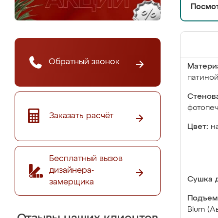
Посмот
Обратный звонок
Матери
патино
Стенова
фотопе
Заказать расчёт
Цвет:
н
Бесплатный вызов
дизайнера-
Сушка д
замерщика
Подъем
Blum (А