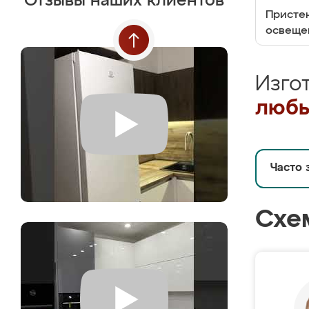
Отзывы наших клиентов
Пристен
освеще
Изго
любы
Часто 
Схе