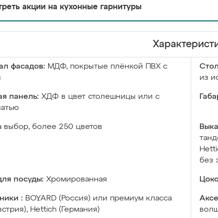
реть акции на кухонные гарнитуры
Характерист
ал фасадов:
МДФ, покрытые плёнкой ПВХ с
Сто
й
из и
я панель:
ХДФ в цвет столешницы или с
Габа
чатью
а выбор, более 250 цветов
Выка
танд
Hett
без 
ля посуды:
Хромированная
Цоко
ники :
BOYARD (Россия) или премиум класса
Аксе
встрия), Hettich (Германия)
волш