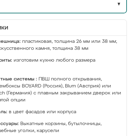
▼
ики
лешница:
пластиковая, толщина 26 мм или 38 мм;
скусственного камня, толщина 38 мм
риты:
изготовим кухню любого размера
тные системы :
ПВШ полного открывания,
ембоксы BOYARD (Россия), Blum (Австрия) или
ich (Германия) с плавным закрыванием дверок или
этой опции
ль:
в цвет фасадов или корпуса
ссуары:
Выкатные корзины, бутылочницы,
ебные уголки, карусели