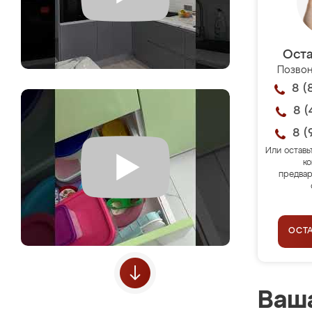
Оста
Позвон
8 (
8 (
8 (
Или оставь
ко
предвар
ОСТ
Ваша