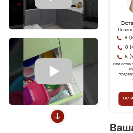
Оста
Позвон
8 (
8 (
8 (
Или оставь
ко
предвар
ОСТ
Ваша