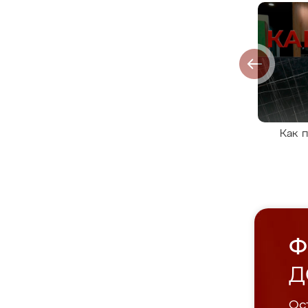
Как 
Ф
Д
Ост