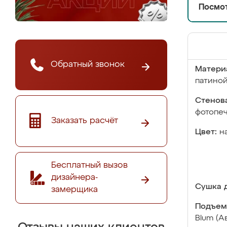
Посмот
Обратный звонок
Матери
патино
Стенова
фотопе
Заказать расчёт
Цвет:
н
Бесплатный вызов
дизайнера-
Сушка д
замерщика
Подъем
Blum (А