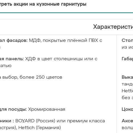
реть акции на кухонные гарнитуры
Характерист
ал фасадов:
МДФ, покрытые плёнкой ПВХ с
Сто
й
из и
я панель:
ХДФ в цвет столешницы или с
Габа
чатью
а выбор, более 250 цветов
Выка
танд
Hett
без 
ля посуды:
Хромированная
Цоко
ники :
BOYARD (Россия) или премиум класса
Аксе
встрия), Hettich (Германия)
волш