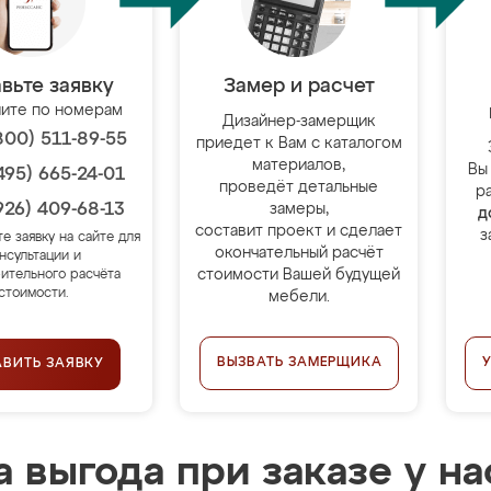
вьте заявку
Замер и расчет
ите по номерам
Дизайнер-замерщик
800) 511-89-55
приедет к Вам с каталогом
материалов,
Вы
495) 665-24-01
проведёт детальные
р
926) 409-68-13
замеры,
д
составит проект и сделает
з
те заявку на сайте для
окончательный расчёт
нсультации и
стоимости Вашей будущей
ительного расчёта
стоимости.
мебели.
ВЫЗВАТЬ ЗАМЕРЩИКА
АВИТЬ ЗАЯВКУ
 выгода при заказе у на