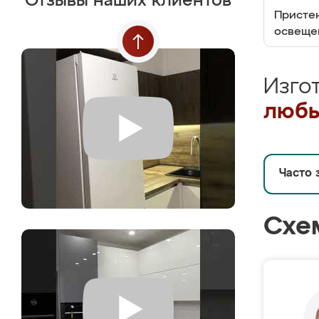
Отзывы наших клиентов
Пристен
освеще
Изго
любы
Часто 
Схе