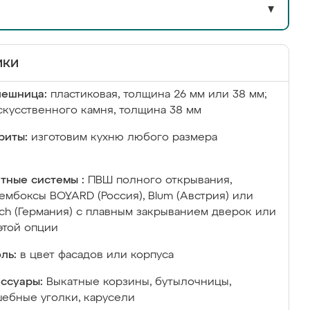
▼
ики
лешница:
пластиковая, толщина 26 мм или 38 мм;
скусственного камня, толщина 38 мм
риты:
изготовим кухню любого размера
тные системы :
ПВШ полного открывания,
ембоксы BOYARD (Россия), Blum (Австрия) или
ich (Германия) с плавным закрыванием дверок или
этой опции
ль:
в цвет фасадов или корпуса
ссуары:
Выкатные корзины, бутылочницы,
ебные уголки, карусели