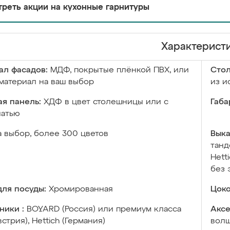
реть акции на кухонные гарнитуры
Характерист
ал фасадов:
МДФ, покрытые плёнкой ПВХ, или
Сто
материал на ваш выбор
из и
я панель:
ХДФ в цвет столешницы или с
Габа
чатью
а выбор, более 300 цветов
Выка
танд
Hett
без 
ля посуды:
Хромированная
Цоко
ники :
BOYARD (Россия) или премиум класса
Аксе
встрия), Hettich (Германия)
волш