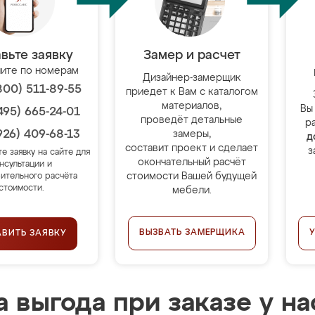
вьте заявку
Замер и расчет
ите по номерам
Дизайнер-замерщик
800) 511-89-55
приедет к Вам с каталогом
материалов,
Вы
495) 665-24-01
проведёт детальные
р
926) 409-68-13
замеры,
д
составит проект и сделает
з
те заявку на сайте для
окончательный расчёт
нсультации и
стоимости Вашей будущей
ительного расчёта
стоимости.
мебели.
ВЫЗВАТЬ ЗАМЕРЩИКА
АВИТЬ ЗАЯВКУ
 выгода при заказе у на