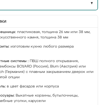
▼
ики
лешница:
пластиковая, толщина 26 мм или 38 мм;
скусственного камня, толщина 38 мм
риты:
изготовим кухню любого размера
тные системы :
ПВШ полного открывания,
ембоксы BOYARD (Россия), Blum (Австрия) или
ich (Германия) с плавным закрыванием дверок или
этой опции
ль:
в цвет фасадов или корпуса
ссуары:
Выкатные корзины, бутылочницы,
ебные уголки, карусели