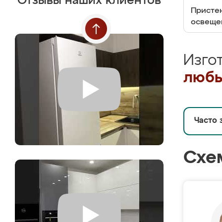
Отзывы наших клиентов
Пристен
освеще
Изго
любы
Часто 
Схе