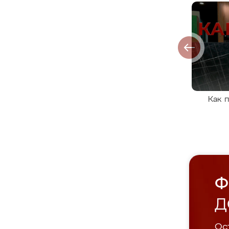
Как 
Ф
Д
Ост