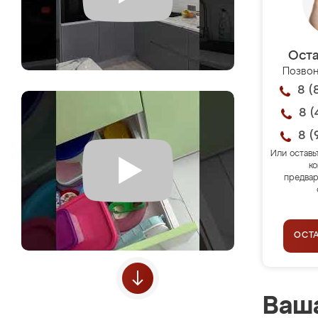
Оста
Позвон
8 (
8 (
8 (
Или оставь
ко
предвар
ОСТ
Ваша