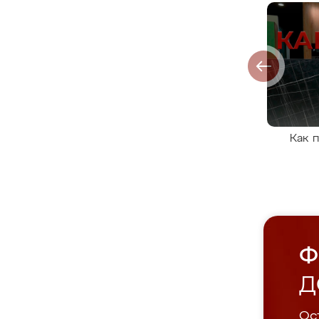
Как 
Ф
Д
Ост