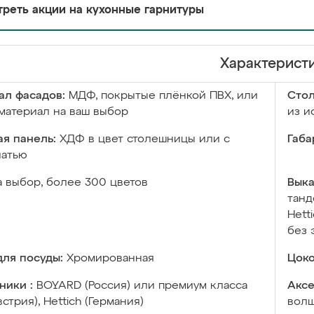
реть акции на кухонные гарнитуры
Характерист
ал фасадов:
МДФ, покрытые плёнкой ПВХ, или
Сто
материал на ваш выбор
из и
я панель:
ХДФ в цвет столешницы или с
Габа
чатью
а выбор, более 300 цветов
Выка
танд
Hett
без 
ля посуды:
Хромированная
Цоко
ники :
BOYARD (Россия) или премиум класса
Аксе
встрия), Hettich (Германия)
волш