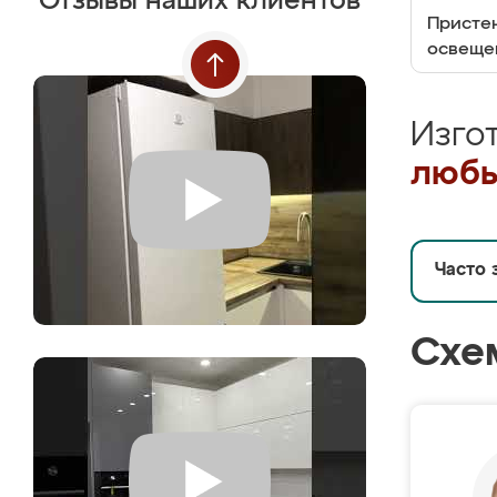
Отзывы наших клиентов
Пристен
освеще
Изго
любы
Часто 
Схе