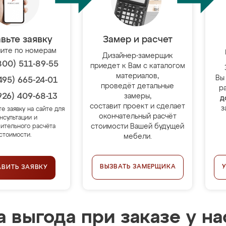
вьте заявку
Замер и расчет
ите по номерам
Дизайнер-замерщик
800) 511-89-55
приедет к Вам с каталогом
материалов,
Вы
495) 665-24-01
проведёт детальные
р
926) 409-68-13
замеры,
д
составит проект и сделает
з
те заявку на сайте для
окончательный расчёт
нсультации и
стоимости Вашей будущей
ительного расчёта
стоимости.
мебели.
ВЫЗВАТЬ ЗАМЕРЩИКА
АВИТЬ ЗАЯВКУ
 выгода при заказе у на