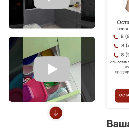
Оста
Позвон
8 (
8 (
8 (
Или оставь
ко
предвар
ОСТ
Ваша