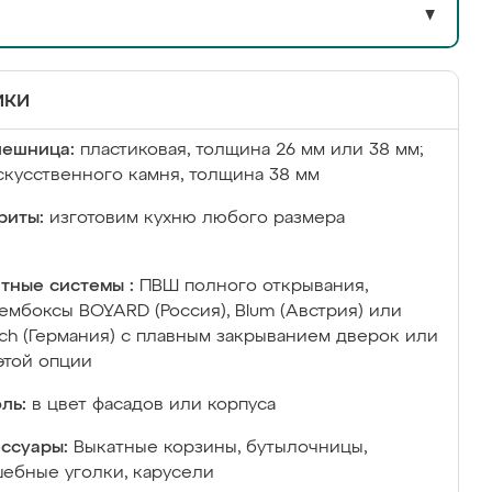
▼
ики
лешница:
пластиковая, толщина 26 мм или 38 мм;
скусственного камня, толщина 38 мм
риты:
изготовим кухню любого размера
тные системы :
ПВШ полного открывания,
ембоксы BOYARD (Россия), Blum (Австрия) или
ich (Германия) с плавным закрыванием дверок или
этой опции
ль:
в цвет фасадов или корпуса
ссуары:
Выкатные корзины, бутылочницы,
ебные уголки, карусели