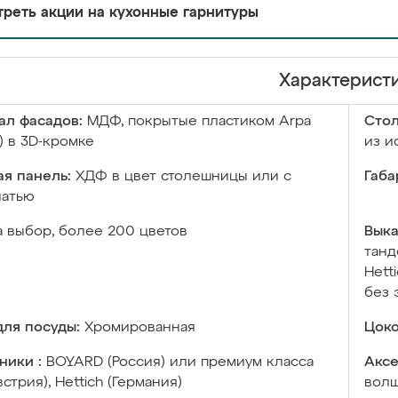
реть акции на кухонные гарнитуры
Характерист
ал фасадов:
МДФ, покрытые пластиком Arpa
Сто
) в 3D-кромке
из и
я панель:
ХДФ в цвет столешницы или с
Габа
чатью
а выбор, более 200 цветов
Выка
танд
Hett
без 
ля посуды:
Хромированная
Цоко
ники :
BOYARD (Россия) или премиум класса
Аксе
встрия), Hettich (Германия)
волш