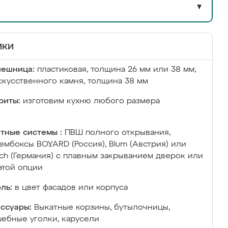
▼
ики
лешница:
пластиковая, толщина 26 мм или 38 мм;
скусственного камня, толщина 38 мм
риты:
изготовим кухню любого размера
тные системы :
ПВШ полного открывания,
ембоксы BOYARD (Россия), Blum (Австрия) или
ich (Германия) с плавным закрыванием дверок или
этой опции
ль:
в цвет фасадов или корпуса
ссуары:
Выкатные корзины, бутылочницы,
ебные уголки, карусели