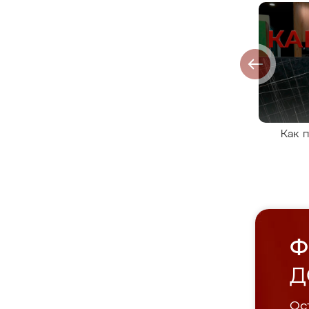
Как 
Ф
Д
Ост