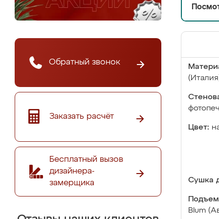
Посмот
Обратный звонок
Матери
(Италия
Стенова
фотопе
Заказать расчёт
Цвет:
н
Бесплатный вызов
дизайнера-
Сушка д
замерщика
Подъем
Blum (А