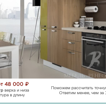
от 48 000 ₽
Поможем рассчитать точну
тр
верха и низа
Ответим менее, чем за 
тура в длину