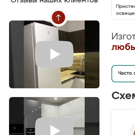
Отзывы наших клиентов
Пристен
освеще
Изго
любы
Часто 
Схе