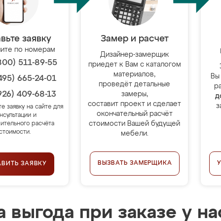
вьте заявку
Замер и расчет
ите по номерам
Дизайнер-замерщик
800) 511-89-55
приедет к Вам с каталогом
материалов,
Вы
495) 665-24-01
проведёт детальные
р
926) 409-68-13
замеры,
д
составит проект и сделает
з
те заявку на сайте для
окончательный расчёт
нсультации и
стоимости Вашей будущей
ительного расчёта
стоимости.
мебели.
ВЫЗВАТЬ ЗАМЕРЩИКА
АВИТЬ ЗАЯВКУ
 выгода при заказе у на