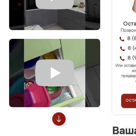
Оста
Позвон
8 (
8 (
8 (
Или оставь
ко
предвар
ОСТ
Ваша