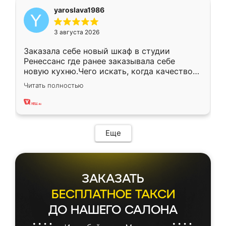
yaroslava1986
3 августа 2026
Заказала себе новый шкаф в студии
Ренессанс где ранее заказывала себе
новую кухню.Чего искать, когда качеством
вполне довольна. Служит кухня уже почти
Читать полностью
два года, нареканий нет.
Еще
ЗАКАЗАТЬ
БЕСПЛАТНОЕ ТАКСИ
ДО НАШЕГО САЛОНА