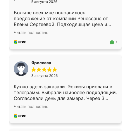
5 августа 2026
Больше всех мне понравилось
предложение от компании Ренессанс от
Елены Сергеевой. Подходяшщая цена и
короткие сроки изготовления. Приехавший
Читать полностью
для замера сотрудник Владислав
предложил по моему эскизу самый
1
подходящий вариант шкафа. Немного его
видоизменил, получилось даже лучше, чем
я хотела.
Ярослава
3 августа 2026
Кухню здесь заказали. Эскизы прислали в
телеграмм. Выбрали наиболее подходящий.
Согласовали день для замера. Через 3
недели кухня была уже готова. Остались
Читать полностью
довольны работой. Спасибо Ренессанс
мебель за качественную работу!