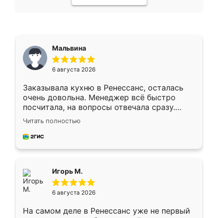
Мальвина
6 августа 2026
Заказывала кухню в Ренессанс, осталась
очень довольна. Менеджер всё быстро
посчитала, на вопросы отвечала сразу.
Замерщик приехал в субботу, подошёл к
Читать полностью
делу со всей ответственностью. Собрали
за день, ребята работали аккуратно, даже
пыли почти не было. Качество отличное,
ящики ходят плавно, ничего не скрипит.
Всё подошло как влитое.
Игорь М.
6 августа 2026
На самом деле в Ренессанс уже не первый