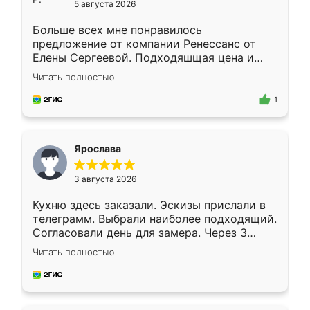
5 августа 2026
Больше всех мне понравилось
предложение от компании Ренессанс от
Елены Сергеевой. Подходяшщая цена и
короткие сроки изготовления. Приехавший
Читать полностью
для замера сотрудник Владислав
предложил по моему эскизу самый
1
подходящий вариант шкафа. Немного его
видоизменил, получилось даже лучше, чем
я хотела.
Ярослава
3 августа 2026
Кухню здесь заказали. Эскизы прислали в
телеграмм. Выбрали наиболее подходящий.
Согласовали день для замера. Через 3
недели кухня была уже готова. Остались
Читать полностью
довольны работой. Спасибо Ренессанс
мебель за качественную работу!