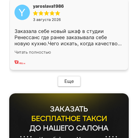
yaroslava1986
3 августа 2026
Заказала себе новый шкаф в студии
Ренессанс где ранее заказывала себе
новую кухню.Чего искать, когда качеством
вполне довольна. Служит кухня уже почти
Читать полностью
два года, нареканий нет.
Еще
ЗАКАЗАТЬ
БЕСПЛАТНОЕ ТАКСИ
ДО НАШЕГО САЛОНА