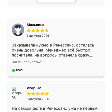
Мальвина
6 августа 2026
Заказывала кухню в Ренессанс, осталась
очень довольна. Менеджер всё быстро
посчитала, на вопросы отвечала сразу.
Замерщик приехал в субботу, подошёл к
Читать полностью
делу со всей ответственностью. Собрали
за день, ребята работали аккуратно, даже
пыли почти не было. Качество отличное,
ящики ходят плавно, ничего не скрипит.
Всё подошло как влитое.
Игорь М.
6 августа 2026
На самом деле в Ренессанс уже не первый