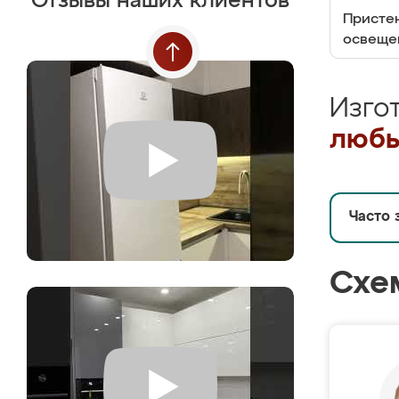
Отзывы наших клиентов
Пристен
освеще
Изго
любы
Часто 
Схе