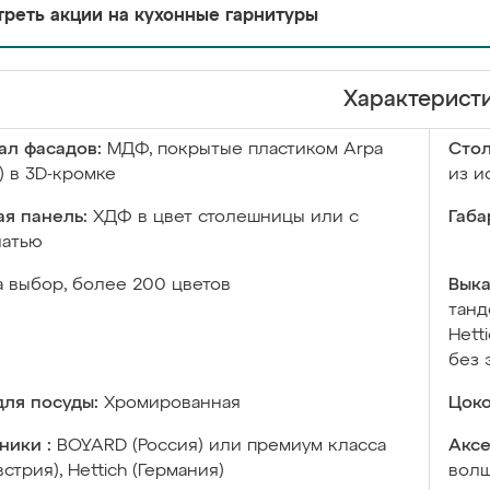
реть акции на кухонные гарнитуры
Характерист
ал фасадов:
МДФ, покрытые пластиком Arpa
Сто
) в 3D-кромке
из и
я панель:
ХДФ в цвет столешницы или с
Габа
чатью
а выбор, более 200 цветов
Выка
танд
Hett
без 
ля посуды:
Хромированная
Цоко
ники :
BOYARD (Россия) или премиум класса
Аксе
встрия), Hettich (Германия)
волш