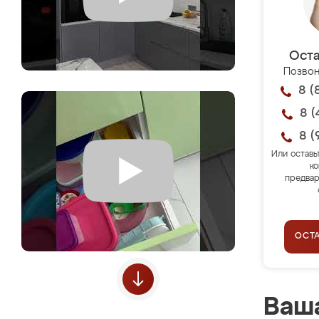
Оста
Позвон
8 (
8 (
8 (
Или оставь
ко
предвар
ОСТ
Ваша