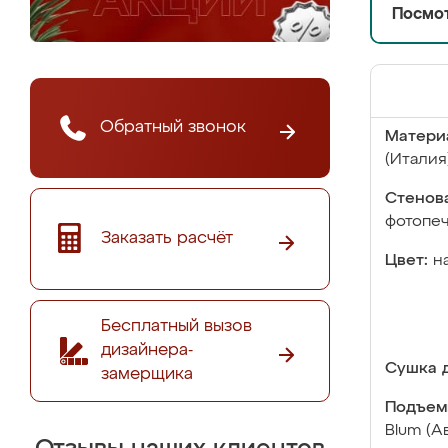
Посмот
Обратный звонок
Матери
(Италия
Стенова
фотопе
Заказать расчёт
Цвет:
н
Бесплатный вызов
дизайнера-
Сушка д
замерщика
Подъем
Blum (А