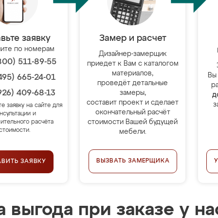
вьте заявку
Замер и расчет
ите по номерам
Дизайнер-замерщик
800) 511-89-55
приедет к Вам с каталогом
материалов,
Вы
495) 665-24-01
проведёт детальные
р
926) 409-68-13
замеры,
д
составит проект и сделает
з
те заявку на сайте для
окончательный расчёт
нсультации и
стоимости Вашей будущей
ительного расчёта
стоимости.
мебели.
ВЫЗВАТЬ ЗАМЕРЩИКА
АВИТЬ ЗАЯВКУ
 выгода при заказе у на