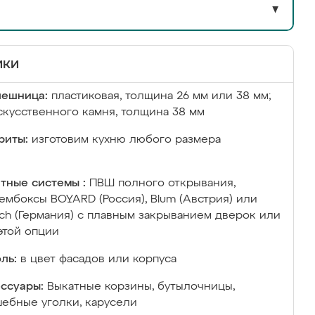
▼
ики
лешница:
пластиковая, толщина 26 мм или 38 мм;
скусственного камня, толщина 38 мм
риты:
изготовим кухню любого размера
тные системы :
ПВШ полного открывания,
ембоксы BOYARD (Россия), Blum (Австрия) или
ich (Германия) с плавным закрыванием дверок или
этой опции
ль:
в цвет фасадов или корпуса
ссуары:
Выкатные корзины, бутылочницы,
ебные уголки, карусели