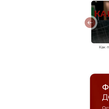
Как 
Ф
Д
Ост