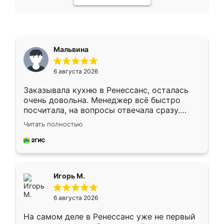
Мальвина
6 августа 2026
Заказывала кухню в Ренессанс, осталась
очень довольна. Менеджер всё быстро
посчитала, на вопросы отвечала сразу.
Замерщик приехал в субботу, подошёл к
Читать полностью
делу со всей ответственностью. Собрали
за день, ребята работали аккуратно, даже
пыли почти не было. Качество отличное,
ящики ходят плавно, ничего не скрипит.
Всё подошло как влитое.
Игорь М.
6 августа 2026
На самом деле в Ренессанс уже не первый