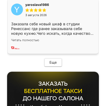
yaroslava1986
3 августа 2026
Заказала себе новый шкаф в студии
Ренессанс где ранее заказывала себе
новую кухню.Чего искать, когда качеством
вполне довольна. Служит кухня уже почти
Читать полностью
два года, нареканий нет.
Еще
ЗАКАЗАТЬ
БЕСПЛАТНОЕ ТАКСИ
ДО НАШЕГО САЛОНА