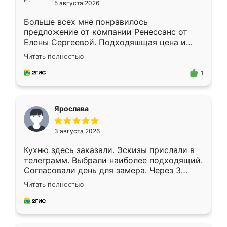
5 августа 2026
Больше всех мне понравилось
предложение от компании Ренессанс от
Елены Сергеевой. Подходяшщая цена и
короткие сроки изготовления. Приехавший
Читать полностью
для замера сотрудник Владислав
предложил по моему эскизу самый
1
подходящий вариант шкафа. Немного его
видоизменил, получилось даже лучше, чем
я хотела.
Ярослава
3 августа 2026
Кухню здесь заказали. Эскизы прислали в
телеграмм. Выбрали наиболее подходящий.
Согласовали день для замера. Через 3
недели кухня была уже готова. Остались
Читать полностью
довольны работой. Спасибо Ренессанс
мебель за качественную работу!