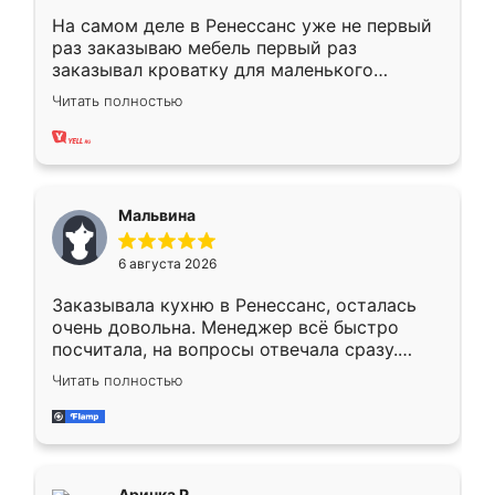
На самом деле в Ренессанс уже не первый
раз заказываю мебель первый раз
заказывал кроватку для маленького
ребёнка при его рождении ,во второй раз
Читать полностью
заказал шкаф-купе. По качеству очень
хорошее сборка достаточно быстрая,
также адекватные цены. До этого
сравнивал с разными конкурентами в этом
сегменте ,выбор у конкурентов куда
Мальвина
меньше, здесь же он более разнообразный.
Мне нравится ,если что-то потребуется из
6 августа 2026
мебели буду заказывать только здесь.
Заказывала кухню в Ренессанс, осталась
очень довольна. Менеджер всё быстро
посчитала, на вопросы отвечала сразу.
Замерщик приехал в субботу, подошёл к
Читать полностью
делу со всей ответственностью. Собрали
за день, ребята работали аккуратно, даже
пыли почти не было. Качество отличное,
ящики ходят плавно, ничего не скрипит.
Всё подошло как влитое.
Аринка Р.