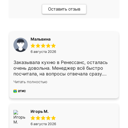
Оставить отзыв
Мальвина
6 августа 2026
Заказывала кухню в Ренессанс, осталась
очень довольна. Менеджер всё быстро
посчитала, на вопросы отвечала сразу.
Замерщик приехал в субботу, подошёл к
Читать полностью
делу со всей ответственностью. Собрали
за день, ребята работали аккуратно, даже
пыли почти не было. Качество отличное,
ящики ходят плавно, ничего не скрипит.
Всё подошло как влитое.
Игорь М.
6 августа 2026