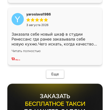
yaroslava1986
3 августа 2026
Заказала себе новый шкаф в студии
Ренессанс где ранее заказывала себе
новую кухню.Чего искать, когда качеством
вполне довольна. Служит кухня уже почти
Читать полностью
два года, нареканий нет.
Еще
ЗАКАЗАТЬ
БЕСПЛАТНОЕ ТАКСИ