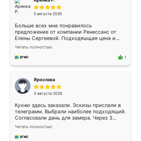
5 августа 2026
Больше всех мне понравилось
предложение от компании Ренессанс от
Елены Сергеевой. Подходяшщая цена и
короткие сроки изготовления. Приехавший
Читать полностью
для замера сотрудник Владислав
предложил по моему эскизу самый
1
подходящий вариант шкафа. Немного его
видоизменил, получилось даже лучше, чем
я хотела.
Ярослава
3 августа 2026
Кухню здесь заказали. Эскизы прислали в
телеграмм. Выбрали наиболее подходящий.
Согласовали день для замера. Через 3
недели кухня была уже готова. Остались
Читать полностью
довольны работой. Спасибо Ренессанс
мебель за качественную работу!