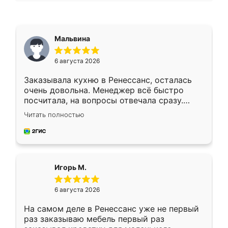
Мальвина
6 августа 2026
Заказывала кухню в Ренессанс, осталась
очень довольна. Менеджер всё быстро
посчитала, на вопросы отвечала сразу.
Замерщик приехал в субботу, подошёл к
Читать полностью
делу со всей ответственностью. Собрали
за день, ребята работали аккуратно, даже
пыли почти не было. Качество отличное,
ящики ходят плавно, ничего не скрипит.
Всё подошло как влитое.
Игорь М.
6 августа 2026
На самом деле в Ренессанс уже не первый
раз заказываю мебель первый раз