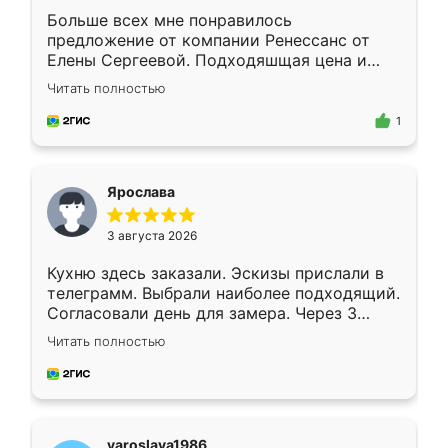
Больше всех мне понравилось
предложение от компании Ренессанс от
Елены Сергеевой. Подходяшщая цена и
короткие сроки изготовления. Приехавший
Читать полностью
для замера сотрудник Владислав
предложил по моему эскизу самый
1
подходящий вариант шкафа. Немного его
видоизменил, получилось даже лучше, чем
я хотела.
Ярослава
3 августа 2026
Кухню здесь заказали. Эскизы прислали в
телеграмм. Выбрали наиболее подходящий.
Согласовали день для замера. Через 3
недели кухня была уже готова. Остались
Читать полностью
довольны работой. Спасибо Ренессанс
мебель за качественную работу!
yaroslava1986