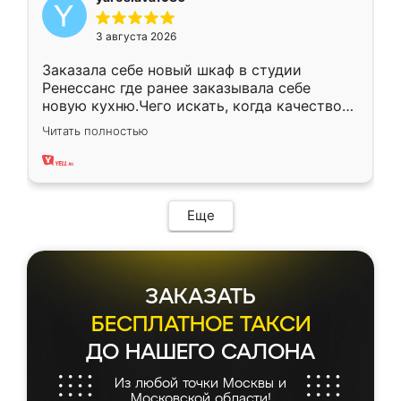
3 августа 2026
Заказала себе новый шкаф в студии
Ренессанс где ранее заказывала себе
новую кухню.Чего искать, когда качеством
вполне довольна. Служит кухня уже почти
Читать полностью
два года, нареканий нет.
Еще
ЗАКАЗАТЬ
БЕСПЛАТНОЕ ТАКСИ
ДО НАШЕГО САЛОНА
Из любой точки Москвы и
Московской области!