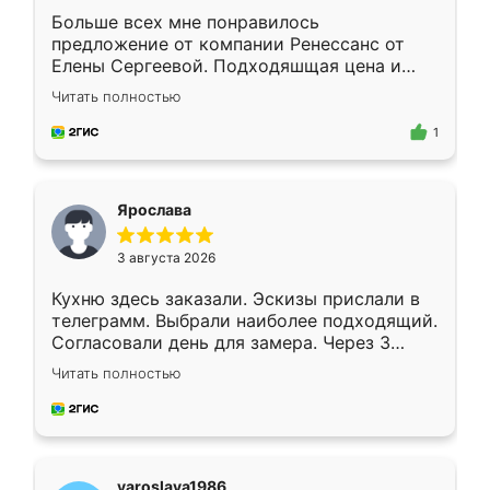
Больше всех мне понравилось
предложение от компании Ренессанс от
Елены Сергеевой. Подходяшщая цена и
короткие сроки изготовления. Приехавший
Читать полностью
для замера сотрудник Владислав
предложил по моему эскизу самый
1
подходящий вариант шкафа. Немного его
видоизменил, получилось даже лучше, чем
я хотела.
Ярослава
3 августа 2026
Кухню здесь заказали. Эскизы прислали в
телеграмм. Выбрали наиболее подходящий.
Согласовали день для замера. Через 3
недели кухня была уже готова. Остались
Читать полностью
довольны работой. Спасибо Ренессанс
мебель за качественную работу!
yaroslava1986