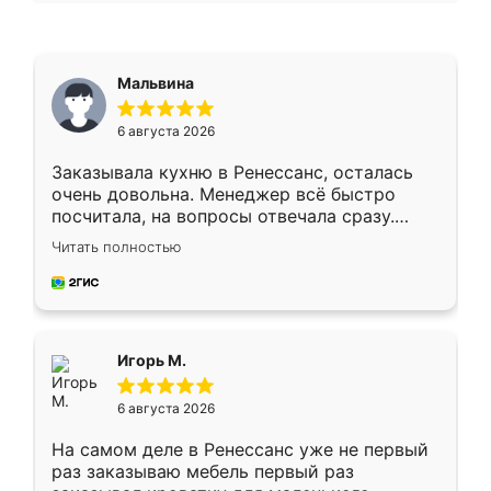
Мальвина
6 августа 2026
Заказывала кухню в Ренессанс, осталась
очень довольна. Менеджер всё быстро
посчитала, на вопросы отвечала сразу.
Замерщик приехал в субботу, подошёл к
Читать полностью
делу со всей ответственностью. Собрали
за день, ребята работали аккуратно, даже
пыли почти не было. Качество отличное,
ящики ходят плавно, ничего не скрипит.
Всё подошло как влитое.
Игорь М.
6 августа 2026
На самом деле в Ренессанс уже не первый
раз заказываю мебель первый раз