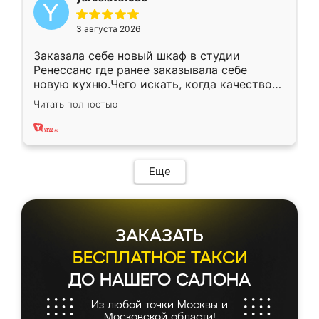
3 августа 2026
Заказала себе новый шкаф в студии
Ренессанс где ранее заказывала себе
новую кухню.Чего искать, когда качеством
вполне довольна. Служит кухня уже почти
Читать полностью
два года, нареканий нет.
Еще
ЗАКАЗАТЬ
БЕСПЛАТНОЕ ТАКСИ
ДО НАШЕГО САЛОНА
Из любой точки Москвы и
Московской области!