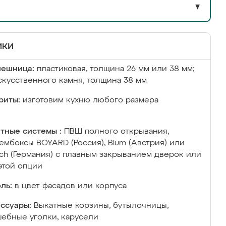
▼
ики
лешница:
пластиковая, толщина 26 мм или 38 мм;
скусственного камня, толщина 38 мм
риты:
изготовим кухню любого размера
тные системы :
ПВШ полного открывания,
ембоксы BOYARD (Россия), Blum (Австрия) или
ich (Германия) с плавным закрыванием дверок или
этой опции
ль:
в цвет фасадов или корпуса
ссуары:
Выкатные корзины, бутылочницы,
ебные уголки, карусели