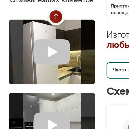
Отзывы наших клиентов
Пристен
освеще
Изго
любы
Часто 
Схе