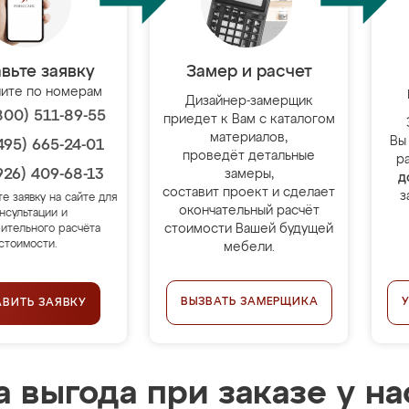
вьте заявку
Замер и расчет
ите по номерам
Дизайнер-замерщик
800) 511-89-55
приедет к Вам с каталогом
материалов,
Вы
495) 665-24-01
проведёт детальные
р
926) 409-68-13
замеры,
д
составит проект и сделает
з
те заявку на сайте для
окончательный расчёт
нсультации и
стоимости Вашей будущей
ительного расчёта
стоимости.
мебели.
ВЫЗВАТЬ ЗАМЕРЩИКА
АВИТЬ ЗАЯВКУ
 выгода при заказе у на