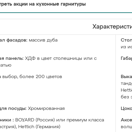
реть акции на кухонные гарнитуры
Характерист
ал фасадов:
массив дуба
Сто
из и
я панель:
ХДФ в цвет столешницы или с
Габа
чатью
а выбор, более 200 цветов
Выка
танд
Hett
без 
ля посуды:
Хромированная
Цоко
ники :
BOYARD (Россия) или премиум класса
Аксе
встрия), Hettich (Германия)
волш