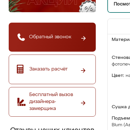
Посмот
Обратный звонок
Матери
Стенова
фотопе
Заказать расчёт
Цвет:
н
Бесплатный вызов
дизайнера-
Сушка д
замерщика
Подъем
Blum (А