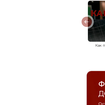
Как 
Ф
Д
Ост