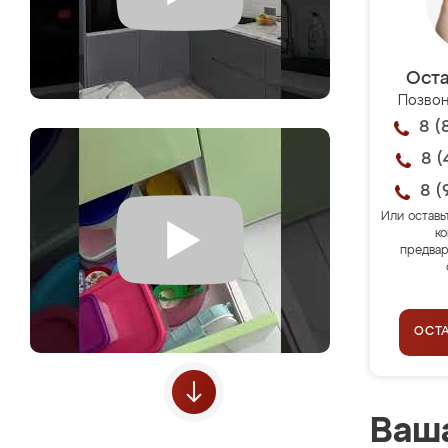
Оста
Позвон
8 (
8 (
8 (
Или оставь
ко
предвар
ОСТ
Ваша