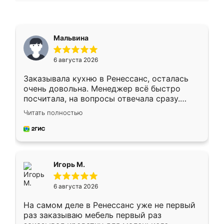
Мальвина
6 августа 2026
Заказывала кухню в Ренессанс, осталась
очень довольна. Менеджер всё быстро
посчитала, на вопросы отвечала сразу.
Замерщик приехал в субботу, подошёл к
Читать полностью
делу со всей ответственностью. Собрали
за день, ребята работали аккуратно, даже
пыли почти не было. Качество отличное,
ящики ходят плавно, ничего не скрипит.
Всё подошло как влитое.
Игорь М.
6 августа 2026
На самом деле в Ренессанс уже не первый
раз заказываю мебель первый раз