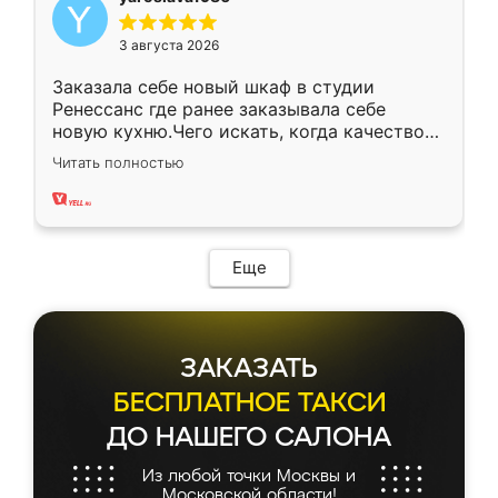
3 августа 2026
Заказала себе новый шкаф в студии
Ренессанс где ранее заказывала себе
новую кухню.Чего искать, когда качеством
вполне довольна. Служит кухня уже почти
Читать полностью
два года, нареканий нет.
Еще
ЗАКАЗАТЬ
БЕСПЛАТНОЕ ТАКСИ
ДО НАШЕГО САЛОНА
Из любой точки Москвы и
Московской области!