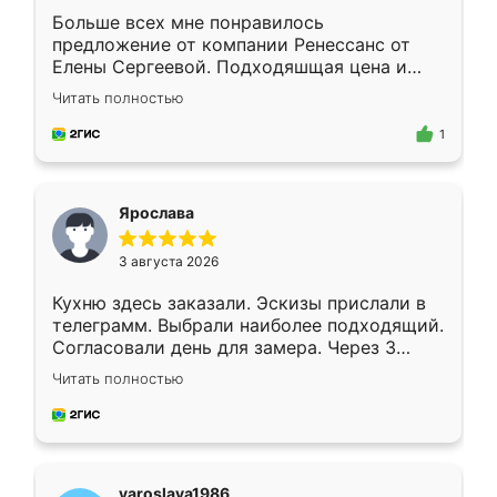
Больше всех мне понравилось
предложение от компании Ренессанс от
Елены Сергеевой. Подходяшщая цена и
короткие сроки изготовления. Приехавший
Читать полностью
для замера сотрудник Владислав
предложил по моему эскизу самый
1
подходящий вариант шкафа. Немного его
видоизменил, получилось даже лучше, чем
я хотела.
Ярослава
3 августа 2026
Кухню здесь заказали. Эскизы прислали в
телеграмм. Выбрали наиболее подходящий.
Согласовали день для замера. Через 3
недели кухня была уже готова. Остались
Читать полностью
довольны работой. Спасибо Ренессанс
мебель за качественную работу!
yaroslava1986