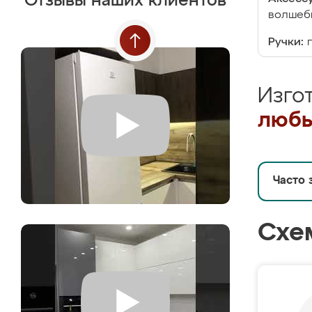
Отзывы наших клиентов
волшебн
Ручки:
Изго
любы
Часто 
Схе