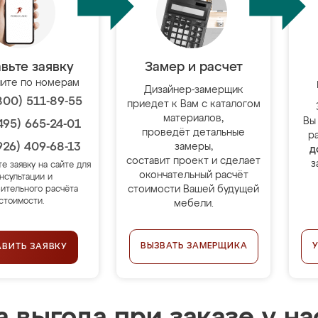
вьте заявку
Замер и расчет
ите по номерам
Дизайнер-замерщик
800) 511-89-55
приедет к Вам с каталогом
материалов,
Вы
495) 665-24-01
проведёт детальные
р
926) 409-68-13
замеры,
д
составит проект и сделает
з
те заявку на сайте для
окончательный расчёт
нсультации и
стоимости Вашей будущей
ительного расчёта
стоимости.
мебели.
ВЫЗВАТЬ ЗАМЕРЩИКА
АВИТЬ ЗАЯВКУ