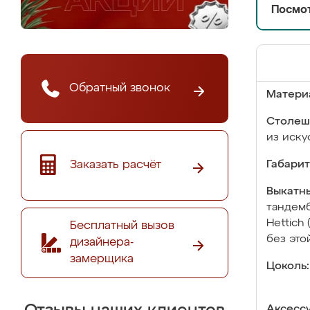
Посмот
Обратный звонок
Матери
Столеш
из иску
Заказать расчёт
Габарит
Выкатны
тандемб
Hettich
Бесплатный вызов
без это
дизайнера-
замерщика
Цоколь:
Аксесс