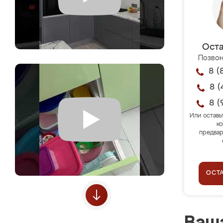
Оста
Позвон
8 (
8 (
8 (
Или оставь
ко
предвар
ОСТ