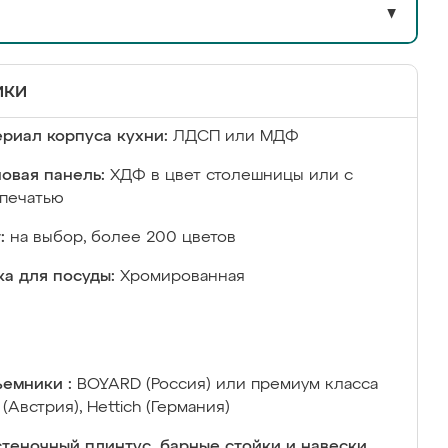
▼
ики
риал корпуса кухни:
ЛДСП или МДФ
овая панель:
ХДФ в цвет столешницы или с
печатью
:
на выбор, более 200 цветов
а для посуды:
Хромированная
емники :
BOYARD (Россия) или премиум класса
 (Австрия), Hettich (Германия)
теночный плинтус, барные стойки и навески,