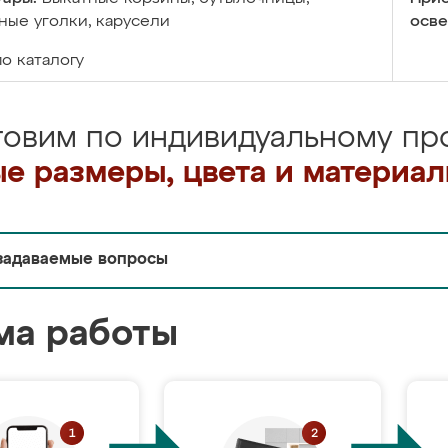
ые уголки, карусели
осве
по каталогу
товим по индивидуальному про
е размеры, цвета и материа
задаваемые вопросы
ма работы