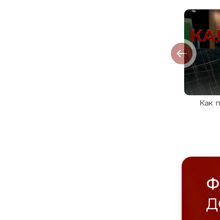
Как 
Ф
Д