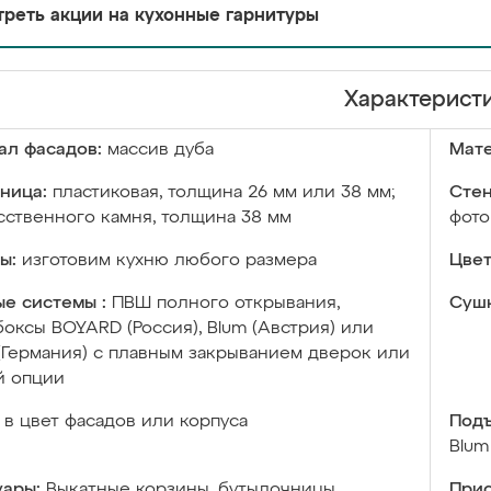
реть акции на кухонные гарнитуры
Характерист
ал фасадов:
массив дуба
Мате
ница:
пластиковая, толщина 26 мм или 38 мм;
Стен
сственного камня, толщина 38 мм
фото
ы:
изготовим кухню любого размера
Цвет
е системы :
ПВШ полного открывания,
Сушк
оксы BOYARD (Россия), Blum (Австрия) или
 (Германия) с плавным закрыванием дверок или
й опции
в цвет фасадов или корпуса
Подъ
Blum
уары:
Выкатные корзины, бутылочницы,
Прис