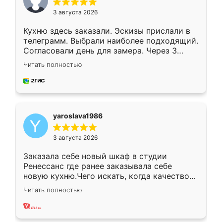
3 августа 2026
Кухню здесь заказали. Эскизы прислали в
телеграмм. Выбрали наиболее подходящий.
Согласовали день для замера. Через 3
недели кухня была уже готова. Остались
Читать полностью
довольны работой. Спасибо Ренессанс
мебель за качественную работу!
yaroslava1986
3 августа 2026
Заказала себе новый шкаф в студии
Ренессанс где ранее заказывала себе
новую кухню.Чего искать, когда качеством
вполне довольна. Служит кухня уже почти
Читать полностью
два года, нареканий нет.