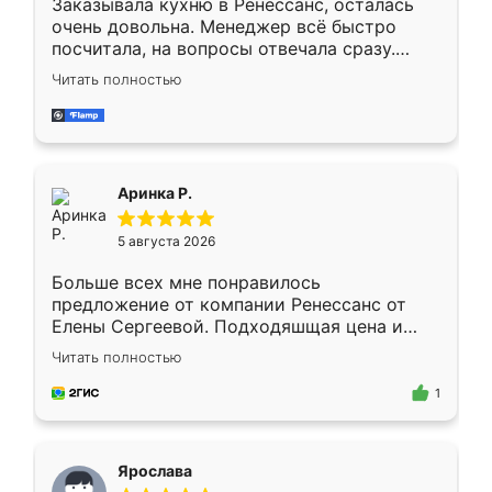
Заказывала кухню в Ренессанс, осталась
очень довольна. Менеджер всё быстро
посчитала, на вопросы отвечала сразу.
Замерщик приехал в субботу, подошёл к
Читать полностью
делу со всей ответственностью. Собрали
за день, ребята работали аккуратно, даже
пыли почти не было. Качество отличное,
ящики ходят плавно, ничего не скрипит.
Всё подошло как влитое.
Аринка Р.
5 августа 2026
Больше всех мне понравилось
предложение от компании Ренессанс от
Елены Сергеевой. Подходяшщая цена и
короткие сроки изготовления. Приехавший
Читать полностью
для замера сотрудник Владислав
предложил по моему эскизу самый
1
подходящий вариант шкафа. Немного его
видоизменил, получилось даже лучше, чем
я хотела.
Ярослава