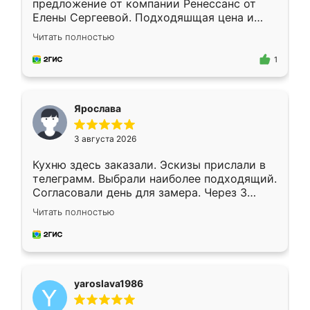
предложение от компании Ренессанс от
Елены Сергеевой. Подходяшщая цена и
короткие сроки изготовления. Приехавший
Читать полностью
для замера сотрудник Владислав
предложил по моему эскизу самый
1
подходящий вариант шкафа. Немного его
видоизменил, получилось даже лучше, чем
я хотела.
Ярослава
3 августа 2026
Кухню здесь заказали. Эскизы прислали в
телеграмм. Выбрали наиболее подходящий.
Согласовали день для замера. Через 3
недели кухня была уже готова. Остались
Читать полностью
довольны работой. Спасибо Ренессанс
мебель за качественную работу!
yaroslava1986