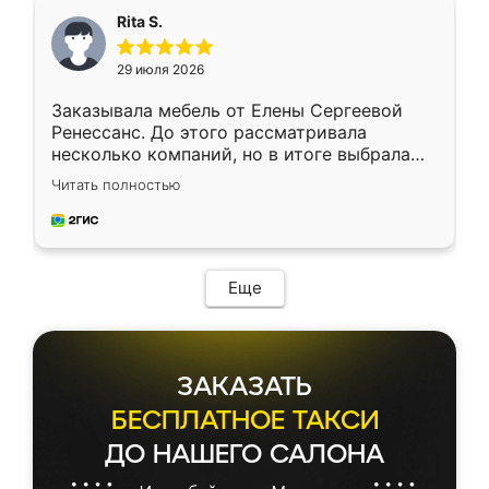
Rita S.
29 июля 2026
Заказывала мебель от Елены Сергеевой
Ренессанс. До этого рассматривала
несколько компаний, но в итоге выбрала
эту. Сначала обговорили условия, потом
Читать полностью
приехал замерщик, всё спокойно объяснил
и снял размеры. Изготовили в срок, с
доставкой тоже никаких проблем не
возникло. Сборку выполнили аккуратно,
мебель сразу встала на свое место без
Еще
каких-либо доработок. Качеством осталась
довольна, все выглядит так, как и ожидала.
ЗАКАЗАТЬ
БЕСПЛАТНОЕ ТАКСИ
ДО НАШЕГО САЛОНА