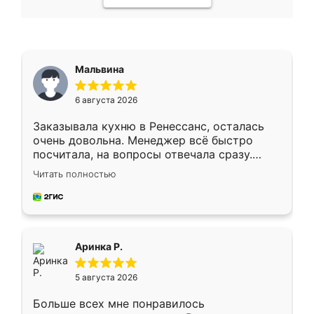
Мальвина
6 августа 2026
Заказывала кухню в Ренессанс, осталась
очень довольна. Менеджер всё быстро
посчитала, на вопросы отвечала сразу.
Замерщик приехал в субботу, подошёл к
Читать полностью
делу со всей ответственностью. Собрали
за день, ребята работали аккуратно, даже
пыли почти не было. Качество отличное,
ящики ходят плавно, ничего не скрипит.
Всё подошло как влитое.
Аринка Р.
5 августа 2026
Больше всех мне понравилось