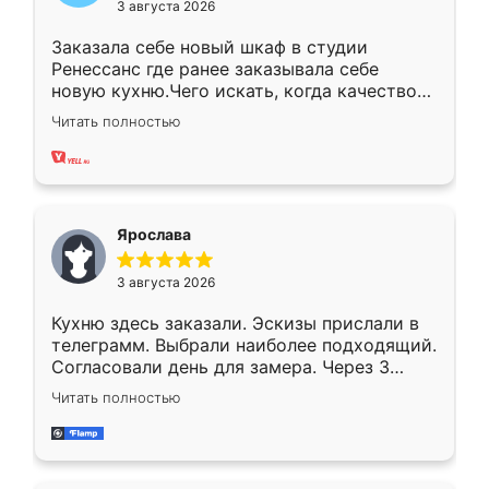
3 августа 2026
Заказала себе новый шкаф в студии
Ренессанс где ранее заказывала себе
новую кухню.Чего искать, когда качеством
вполне довольна. Служит кухня уже почти
Читать полностью
два года, нареканий нет.
Ярослава
3 августа 2026
Кухню здесь заказали. Эскизы прислали в
телеграмм. Выбрали наиболее подходящий.
Согласовали день для замера. Через 3
недели кухня была уже готова. Остались
Читать полностью
довольны работой. Спасибо Ренессанс
мебель за качественную работу!