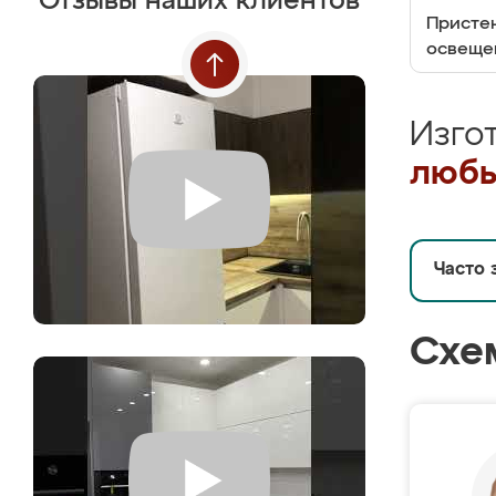
Отзывы наших клиентов
Пристен
освеще
Изго
любы
Часто 
Схе