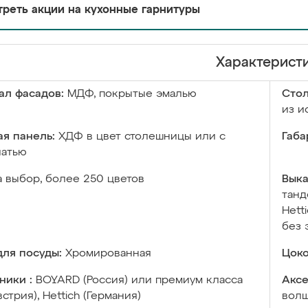
реть акции на кухонные гарнитуры
Характерист
ал фасадов:
МДФ, покрытые эмалью
Сто
из и
я панель:
ХДФ в цвет столешницы или с
Габа
чатью
а выбор, более 250 цветов
Выка
танд
Hett
без 
ля посуды:
Хромированная
Цоко
ники :
BOYARD (Россия) или премиум класса
Аксе
встрия), Hettich (Германия)
волш