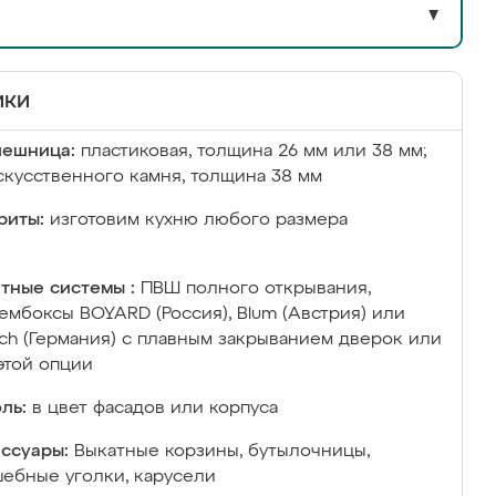
▼
ики
лешница:
пластиковая, толщина 26 мм или 38 мм;
скусственного камня, толщина 38 мм
риты:
изготовим кухню любого размера
тные системы :
ПВШ полного открывания,
ембоксы BOYARD (Россия), Blum (Австрия) или
ich (Германия) с плавным закрыванием дверок или
этой опции
ль:
в цвет фасадов или корпуса
ссуары:
Выкатные корзины, бутылочницы,
ебные уголки, карусели