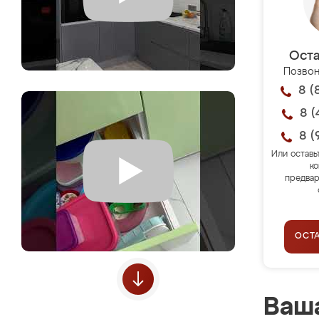
Оста
Позвон
8 (
8 (
8 (
Или оставь
ко
предвар
ОСТ
Ваша