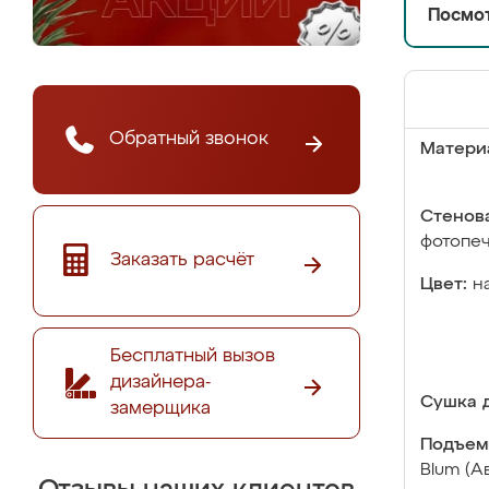
Посмот
Обратный звонок
Матери
Стенова
фотопе
Заказать расчёт
Цвет:
н
Бесплатный вызов
дизайнера-
Сушка д
замерщика
Подъем
Blum (А