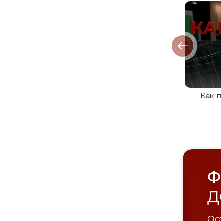
Как 
Ф
Д
Ост