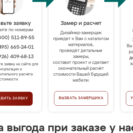
вьте заявку
Замер и расчет
ите по номерам
Дизайнер-замерщик
800) 511-89-55
приедет к Вам с каталогом
материалов,
Вы
495) 665-24-01
проведёт детальные
р
926) 409-68-13
замеры,
д
составит проект и сделает
з
те заявку на сайте для
окончательный расчёт
нсультации и
стоимости Вашей будущей
ительного расчёта
стоимости.
мебели.
ВЫЗВАТЬ ЗАМЕРЩИКА
АВИТЬ ЗАЯВКУ
 выгода при заказе у на