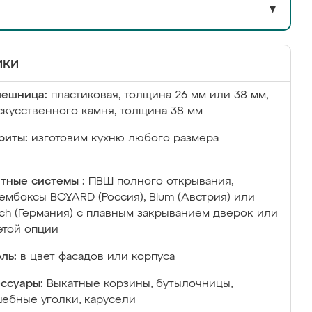
▼
ики
лешница:
пластиковая, толщина 26 мм или 38 мм;
скусственного камня, толщина 38 мм
риты:
изготовим кухню любого размера
тные системы :
ПВШ полного открывания,
ембоксы BOYARD (Россия), Blum (Австрия) или
ich (Германия) с плавным закрыванием дверок или
этой опции
ль:
в цвет фасадов или корпуса
ссуары:
Выкатные корзины, бутылочницы,
ебные уголки, карусели