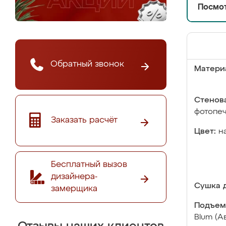
Посмот
Обратный звонок
Матери
Стенова
фотопе
Заказать расчёт
Цвет:
н
Бесплатный вызов
дизайнера-
Сушка д
замерщика
Подъем
Blum (А