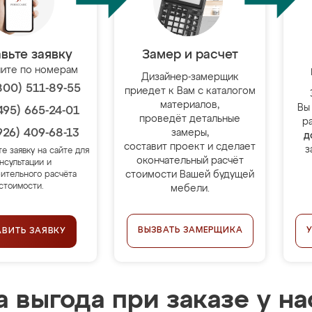
вьте заявку
Замер и расчет
ите по номерам
Дизайнер-замерщик
800) 511-89-55
приедет к Вам с каталогом
материалов,
Вы
495) 665-24-01
проведёт детальные
р
926) 409-68-13
замеры,
д
составит проект и сделает
з
те заявку на сайте для
окончательный расчёт
нсультации и
стоимости Вашей будущей
ительного расчёта
стоимости.
мебели.
ВЫЗВАТЬ ЗАМЕРЩИКА
АВИТЬ ЗАЯВКУ
 выгода при заказе у на