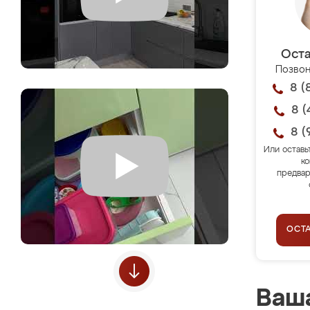
Оста
Позвон
8 (
8 (
8 (
Или оставь
ко
предвар
ОСТ
Ваша