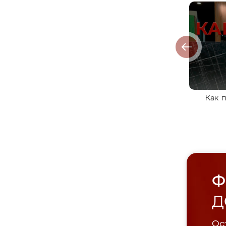
Как 
Ф
Д
Ост