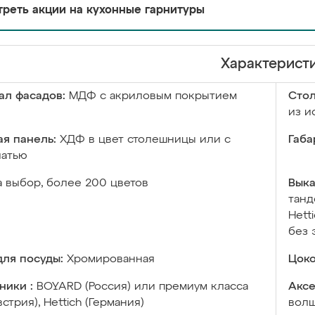
реть акции на кухонные гарнитуры
Характерист
ал фасадов:
МДФ с акриловым покрытием
Сто
из и
я панель:
ХДФ в цвет столешницы или с
Габа
чатью
а выбор, более 200 цветов
Выка
танд
Hett
без 
ля посуды:
Хромированная
Цоко
ники :
BOYARD (Россия) или премиум класса
Аксе
встрия), Hettich (Германия)
волш