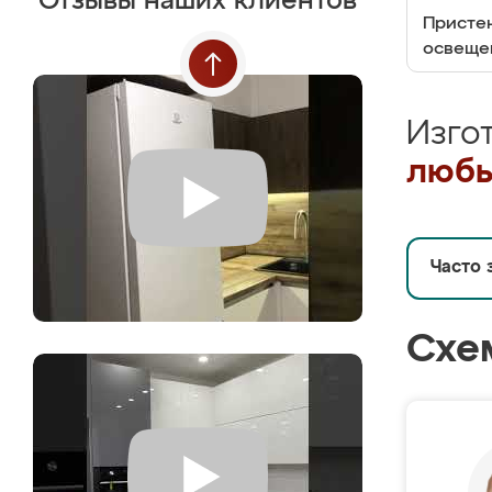
Отзывы наших клиентов
Пристен
освеще
Изго
любы
Часто 
Схе