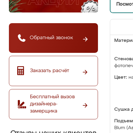
Посмот
Обратный звонок
Матери
Стенова
фотопе
Заказать расчёт
Цвет:
н
Бесплатный вызов
дизайнера-
Сушка д
замерщика
Подъем
Blum (А