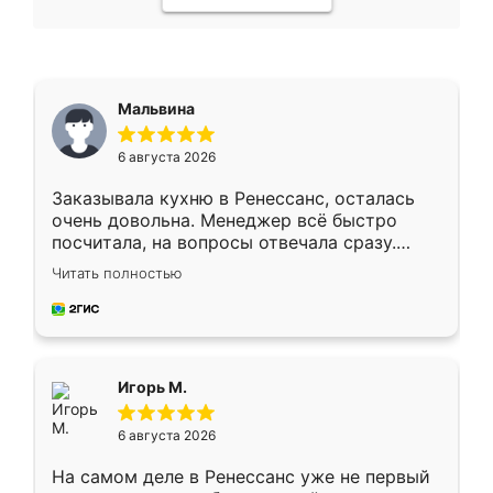
Мальвина
6 августа 2026
Заказывала кухню в Ренессанс, осталась
очень довольна. Менеджер всё быстро
посчитала, на вопросы отвечала сразу.
Замерщик приехал в субботу, подошёл к
Читать полностью
делу со всей ответственностью. Собрали
за день, ребята работали аккуратно, даже
пыли почти не было. Качество отличное,
ящики ходят плавно, ничего не скрипит.
Всё подошло как влитое.
Игорь М.
6 августа 2026
На самом деле в Ренессанс уже не первый