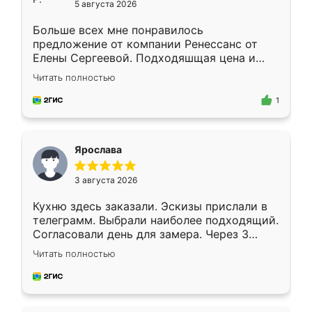
5 августа 2026
Больше всех мне понравилось
предложение от компании Ренессанс от
Елены Сергеевой. Подходяшщая цена и
короткие сроки изготовления. Приехавший
Читать полностью
для замера сотрудник Владислав
предложил по моему эскизу самый
1
подходящий вариант шкафа. Немного его
видоизменил, получилось даже лучше, чем
я хотела.
Ярослава
3 августа 2026
Кухню здесь заказали. Эскизы прислали в
телеграмм. Выбрали наиболее подходящий.
Согласовали день для замера. Через 3
недели кухня была уже готова. Остались
Читать полностью
довольны работой. Спасибо Ренессанс
мебель за качественную работу!