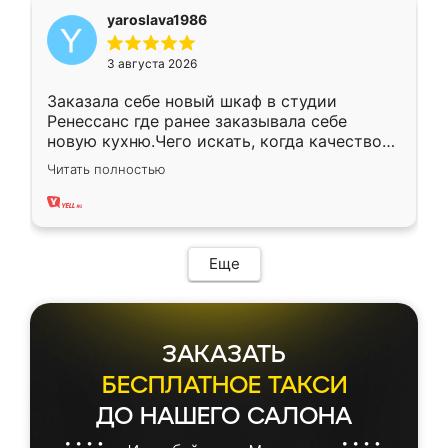
yaroslava1986
3 августа 2026
Заказала себе новый шкаф в студии
Ренессанс где ранее заказывала себе
новую кухню.Чего искать, когда качеством
вполне довольна. Служит кухня уже почти
Читать полностью
два года, нареканий нет.
Еще
ЗАКАЗАТЬ
БЕСПЛАТНОЕ ТАКСИ
ДО НАШЕГО САЛОНА