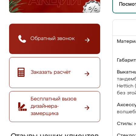
Посмот
Обратный звонок
Матери
Габарит
Заказать расчёт
Выкатны
тандемб
Hettich
без это
Бесплатный вызов
Аксесс
дизайнера-
волшебн
замерщика
Стиль:
Стекло: