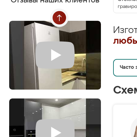
Отзывы наших клиентов
гравир
Изго
любы
Часто 
Схе