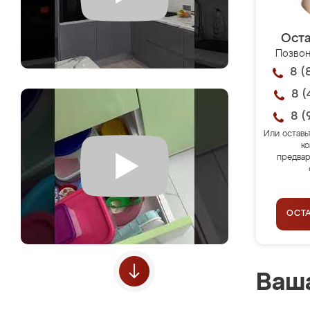
Оста
Позвон
8 (
8 (
8 (
Или оставь
ко
предвар
ОСТ
Ваша