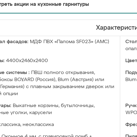
реть акции на кухонные гарнитуры
Характерист
ал фасадов:
МДФ ПВХ «Палома SF023» (АМС)
Сто
опал
ы:
4400х2460х2400
Цвет
е системы :
ПВШ полного открывания,
Подъ
оксы BOYARD (Россия), Blum (Австрия) или
Blum
 (Германия) с плавным закрыванием дверок или
й опции
уары:
Выкатные корзины, бутылочницы,
Ручк
ые уголки, карусели
WPO.
классика, неоклассика
Фрез
Оконное 4 мм, с гравировкой ромб +
Пиля