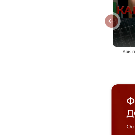
Как 
Ф
Д
Ост