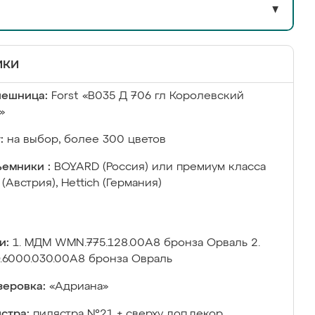
▼
ики
лешница:
Forst «В035 Д 706 гл Королевский
»
:
на выбор, более 300 цветов
емники :
BOYARD (Россия) или премиум класса
 (Австрия), Hettich (Германия)
и:
1. МДМ WMN.775.128.00A8 бронза Орваль 2.
6000.030.00A8 бронза Овраль
еровка:
«Адриана»
стра:
пилястра №21 + сверху доп.декор