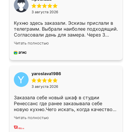
3 августа 2026
Кухню здесь заказали. Эскизы прислали в
телеграмм. Выбрали наиболее подходящий.
Согласовали день для замера. Через 3
недели кухня была уже готова. Остались
Читать полностью
довольны работой. Спасибо Ренессанс
мебель за качественную работу!
yaroslava1986
3 августа 2026
Заказала себе новый шкаф в студии
Ренессанс где ранее заказывала себе
новую кухню.Чего искать, когда качеством
вполне довольна. Служит кухня уже почти
Читать полностью
два года, нареканий нет.