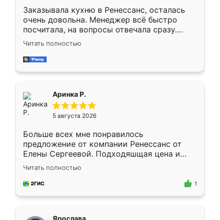
Заказывала кухню в Ренессанс, осталась
очень довольна. Менеджер всё быстро
посчитала, на вопросы отвечала сразу.
Замерщик приехал в субботу, подошёл к
Читать полностью
делу со всей ответственностью. Собрали
за день, ребята работали аккуратно, даже
пыли почти не было. Качество отличное,
ящики ходят плавно, ничего не скрипит.
Всё подошло как влитое.
Аринка Р.
5 августа 2026
Больше всех мне понравилось
предложение от компании Ренессанс от
Елены Сергеевой. Подходяшщая цена и
короткие сроки изготовления. Приехавший
Читать полностью
для замера сотрудник Владислав
предложил по моему эскизу самый
1
подходящий вариант шкафа. Немного его
видоизменил, получилось даже лучше, чем
я хотела.
Ярослава