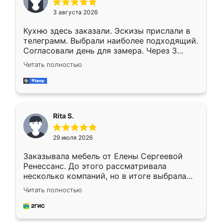
3 августа 2026
Кухню здесь заказали. Эскизы прислали в
телеграмм. Выбрали наиболее подходящий.
Согласовали день для замера. Через 3
недели кухня была уже готова. Остались
Читать полностью
довольны работой. Спасибо Ренессанс
мебель за качественную работу!
Rita S.
29 июля 2026
Заказывала мебель от Елены Сергеевой
Ренессанс. До этого рассматривала
несколько компаний, но в итоге выбрала
эту. Сначала обговорили условия, потом
Читать полностью
приехал замерщик, всё спокойно объяснил
и снял размеры. Изготовили в срок, с
доставкой тоже никаких проблем не