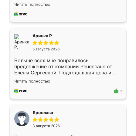
Замерщик приехал в субботу, подошёл к
Читать полностью
делу со всей ответственностью. Собрали
за день, ребята работали аккуратно, даже
пыли почти не было. Качество отличное,
ящики ходят плавно, ничего не скрипит.
Всё подошло как влитое.
Аринка Р.
5 августа 2026
Больше всех мне понравилось
предложение от компании Ренессанс от
Елены Сергеевой. Подходяшщая цена и
короткие сроки изготовления. Приехавший
Читать полностью
для замера сотрудник Владислав
предложил по моему эскизу самый
1
подходящий вариант шкафа. Немного его
видоизменил, получилось даже лучше, чем
я хотела.
Ярослава
3 августа 2026