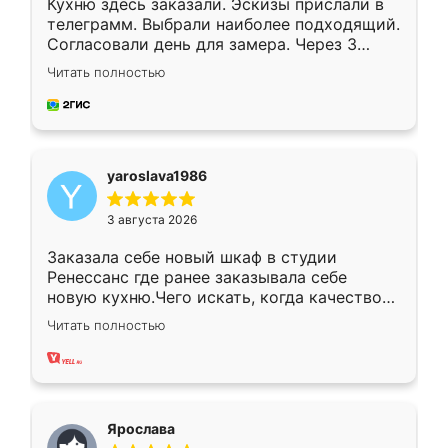
Кухню здесь заказали. Эскизы прислали в
телеграмм. Выбрали наиболее подходящий.
Согласовали день для замера. Через 3
недели кухня была уже готова. Остались
Читать полностью
довольны работой. Спасибо Ренессанс
мебель за качественную работу!
yaroslava1986
3 августа 2026
Заказала себе новый шкаф в студии
Ренессанс где ранее заказывала себе
новую кухню.Чего искать, когда качеством
вполне довольна. Служит кухня уже почти
Читать полностью
два года, нареканий нет.
Ярослава