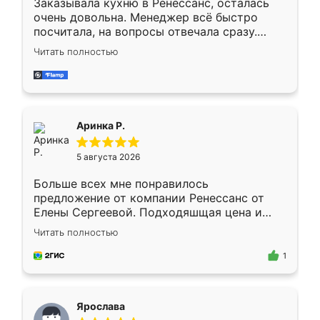
Заказывала кухню в Ренессанс, осталась
очень довольна. Менеджер всё быстро
посчитала, на вопросы отвечала сразу.
Замерщик приехал в субботу, подошёл к
Читать полностью
делу со всей ответственностью. Собрали
за день, ребята работали аккуратно, даже
пыли почти не было. Качество отличное,
ящики ходят плавно, ничего не скрипит.
Всё подошло как влитое.
Аринка Р.
5 августа 2026
Больше всех мне понравилось
предложение от компании Ренессанс от
Елены Сергеевой. Подходяшщая цена и
короткие сроки изготовления. Приехавший
Читать полностью
для замера сотрудник Владислав
предложил по моему эскизу самый
1
подходящий вариант шкафа. Немного его
видоизменил, получилось даже лучше, чем
я хотела.
Ярослава