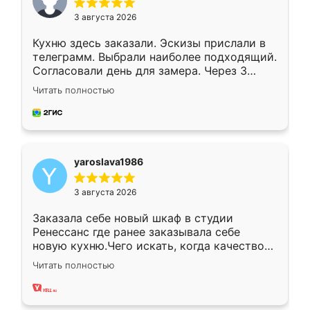
3 августа 2026
Кухню здесь заказали. Эскизы прислали в
телеграмм. Выбрали наиболее подходящий.
Согласовали день для замера. Через 3
недели кухня была уже готова. Остались
Читать полностью
довольны работой. Спасибо Ренессанс
мебель за качественную работу!
yaroslava1986
3 августа 2026
Заказала себе новый шкаф в студии
Ренессанс где ранее заказывала себе
новую кухню.Чего искать, когда качеством
вполне довольна. Служит кухня уже почти
Читать полностью
два года, нареканий нет.