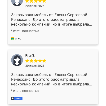
29 июля 2026
Заказывала мебель от Елены Сергеевой
Ренессанс. До этого рассматривала
несколько компаний, но в итоге выбрала
эту. Сначала обговорили условия, потом
Читать полностью
приехал замерщик, всё спокойно объяснил
и снял размеры. Изготовили в срок, с
доставкой тоже никаких проблем не
возникло. Сборку выполнили аккуратно,
мебель сразу встала на свое место без
Rita S.
каких-либо доработок. Качеством осталась
довольна, все выглядит так, как и ожидала.
29 июля 2026
Заказывала мебель от Елены Сергеевой
Ренессанс. До этого рассматривала
несколько компаний, но в итоге выбрала
эту. Сначала обговорили условия, потом
Читать полностью
приехал замерщик, всё спокойно объяснил
и снял размеры. Изготовили в срок, с
доставкой тоже никаких проблем не