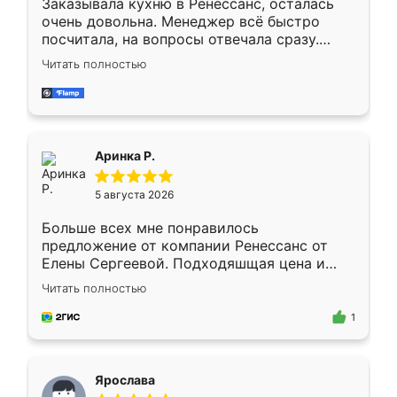
Заказывала кухню в Ренессанс, осталась
очень довольна. Менеджер всё быстро
посчитала, на вопросы отвечала сразу.
Замерщик приехал в субботу, подошёл к
Читать полностью
делу со всей ответственностью. Собрали
за день, ребята работали аккуратно, даже
пыли почти не было. Качество отличное,
ящики ходят плавно, ничего не скрипит.
Всё подошло как влитое.
Аринка Р.
5 августа 2026
Больше всех мне понравилось
предложение от компании Ренессанс от
Елены Сергеевой. Подходяшщая цена и
короткие сроки изготовления. Приехавший
Читать полностью
для замера сотрудник Владислав
предложил по моему эскизу самый
1
подходящий вариант шкафа. Немного его
видоизменил, получилось даже лучше, чем
я хотела.
Ярослава