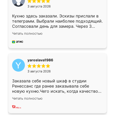
3 августа 2026
Кухню здесь заказали. Эскизы прислали в
телеграмм. Выбрали наиболее подходящий.
Согласовали день для замера. Через 3
недели кухня была уже готова. Остались
Читать полностью
довольны работой. Спасибо Ренессанс
мебель за качественную работу!
yaroslava1986
3 августа 2026
Заказала себе новый шкаф в студии
Ренессанс где ранее заказывала себе
новую кухню.Чего искать, когда качеством
вполне довольна. Служит кухня уже почти
Читать полностью
два года, нареканий нет.