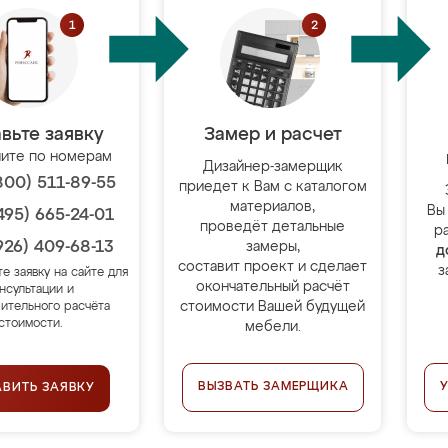
вьте заявку
Замер и расчет
ите по номерам
Дизайнер-замерщик
800) 511-89-55
приедет к Вам с каталогом
материалов,
Вы
495) 665-24-01
проведёт детальные
р
926) 409-68-13
замеры,
д
составит проект и сделает
з
те заявку на сайте для
окончательный расчёт
нсультации и
стоимости Вашей будущей
ительного расчёта
стоимости.
мебели.
ВЫЗВАТЬ ЗАМЕРЩИКА
АВИТЬ ЗАЯВКУ