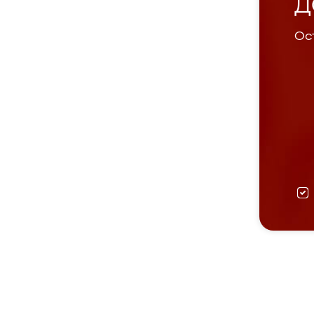
Д
Ост