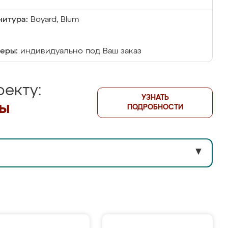
итура:
Boyard, Blum
еры:
индивидуально под Ваш заказ
екту:
УЗНАТЬ
лы
ПОДРОБНОСТИ
▼