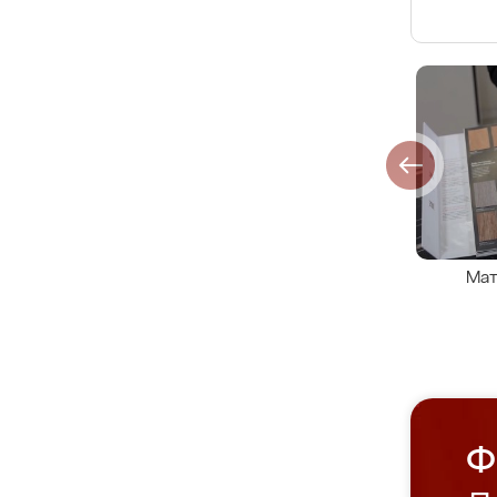
Мат
Ф