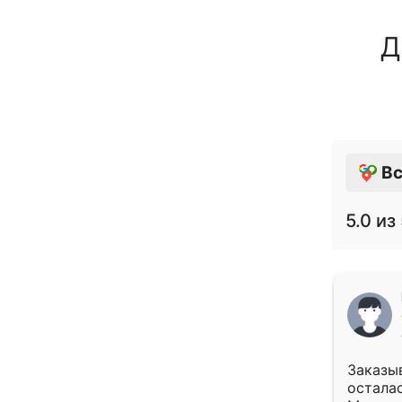
Д
Вс
5.0
из 
Заказыв
осталас