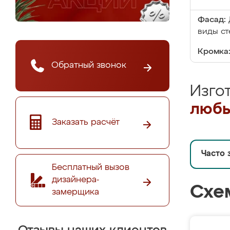
Фасад:
виды ст
Кромка
Обратный звонок
Изго
любы
Заказать расчёт
Часто 
Бесплатный вызов
дизайнера-
Схе
замерщика