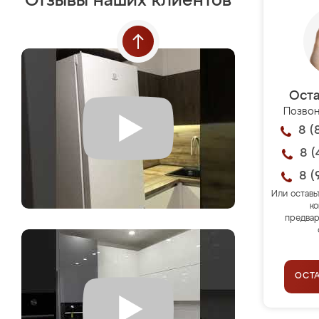
Отзывы наших клиентов
Оста
Позвон
8 (
8 (
8 (
Или оставь
ко
предвар
ОСТ