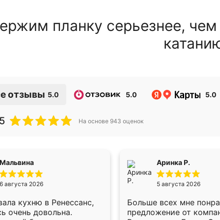
ержим планку серьезнее, чем
катани
е отзывы
5.0
5.0
5.0
5
На основе
943
оценок
Мальвина
Аринка Р.
6 августа 2026
5 августа 2026
ала кухню в Ренессанс,
Больше всех мне понр
ь очень довольна.
предложение от компа