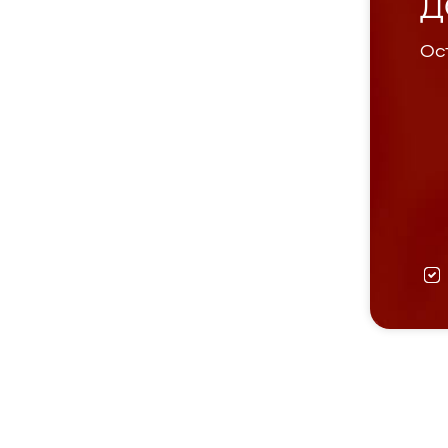
Д
Ост