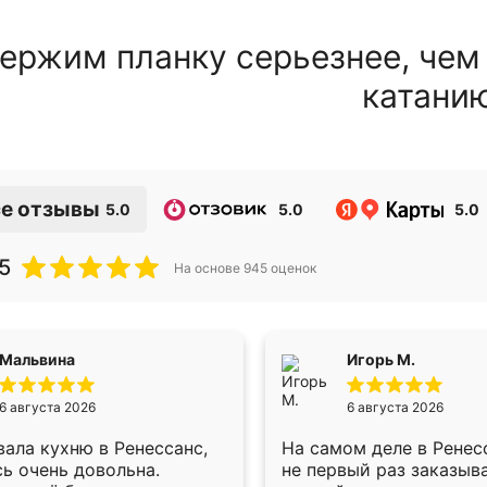
ержим планку серьезнее, чем
катани
е отзывы
5.0
5.0
5.0
5
На основе
945
оценок
Мальвина
Игорь М.
6 августа 2026
6 августа 2026
ала кухню в Ренессанс,
На самом деле в Ренес
ь очень довольна.
не первый раз заказыв