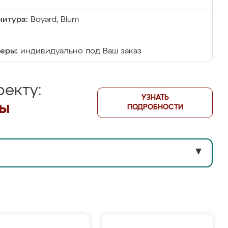
итура:
Boyard, Blum
еры:
индивидуально под Ваш заказ
екту:
УЗНАТЬ
лы
ПОДРОБНОСТИ
▼