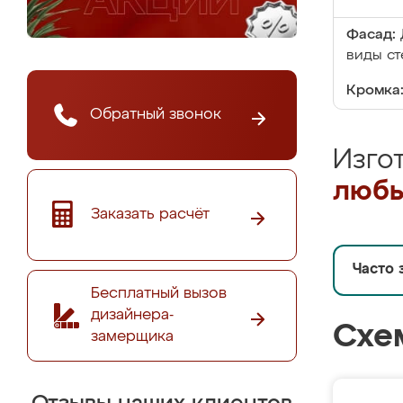
Фасад:
виды ст
Кромка
Обратный звонок
Изго
любы
Заказать расчёт
Часто 
Бесплатный вызов
дизайнера-
Схе
замерщика