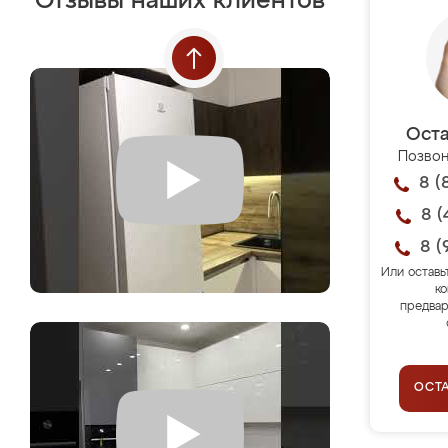
Отзывы наших клиентов
Оста
Позвон
8 (
8 (
8 (
Или оставь
ко
предвар
ОСТ