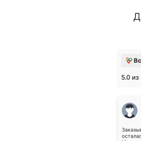
Д
Вс
5.0
из 
Заказыв
осталас