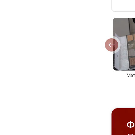
Мат
Ф