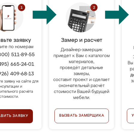
вьте заявку
Замер и расчет
ите по номерам
Дизайнер-замерщик
800) 511-89-55
приедет к Вам с каталогом
материалов,
Вы
495) 665-24-01
проведёт детальные
р
926) 409-68-13
замеры,
д
составит проект и сделает
з
те заявку на сайте для
окончательный расчёт
нсультации и
стоимости Вашей будущей
ительного расчёта
стоимости.
мебели.
ВЫЗВАТЬ ЗАМЕРЩИКА
АВИТЬ ЗАЯВКУ