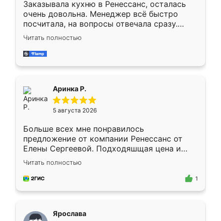
Заказывала кухню в Ренессанс, осталась
очень довольна. Менеджер всё быстро
посчитала, на вопросы отвечала сразу.
Замерщик приехал в субботу, подошёл к
Читать полностью
делу со всей ответственностью. Собрали
за день, ребята работали аккуратно, даже
пыли почти не было. Качество отличное,
ящики ходят плавно, ничего не скрипит.
Всё подошло как влитое.
Аринка Р.
5 августа 2026
Больше всех мне понравилось
предложение от компании Ренессанс от
Елены Сергеевой. Подходяшщая цена и
короткие сроки изготовления. Приехавший
Читать полностью
для замера сотрудник Владислав
предложил по моему эскизу самый
1
подходящий вариант шкафа. Немного его
видоизменил, получилось даже лучше, чем
я хотела.
Ярослава