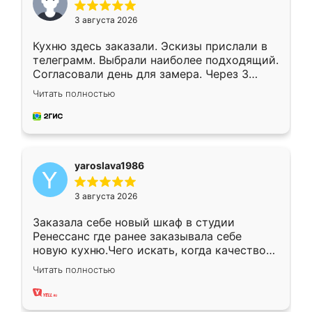
3 августа 2026
Кухню здесь заказали. Эскизы прислали в
телеграмм. Выбрали наиболее подходящий.
Согласовали день для замера. Через 3
недели кухня была уже готова. Остались
Читать полностью
довольны работой. Спасибо Ренессанс
мебель за качественную работу!
yaroslava1986
3 августа 2026
Заказала себе новый шкаф в студии
Ренессанс где ранее заказывала себе
новую кухню.Чего искать, когда качеством
вполне довольна. Служит кухня уже почти
Читать полностью
два года, нареканий нет.