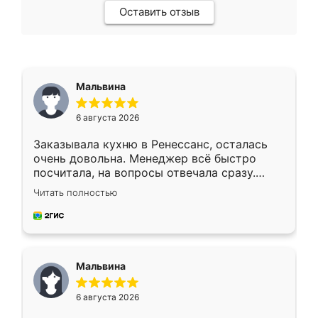
Оставить отзыв
Мальвина
6 августа 2026
Заказывала кухню в Ренессанс, осталась
очень довольна. Менеджер всё быстро
посчитала, на вопросы отвечала сразу.
Замерщик приехал в субботу, подошёл к
Читать полностью
делу со всей ответственностью. Собрали
за день, ребята работали аккуратно, даже
пыли почти не было. Качество отличное,
ящики ходят плавно, ничего не скрипит.
Всё подошло как влитое.
Мальвина
6 августа 2026