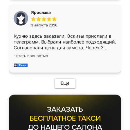
Ярослава
3 августа 2026
Кухню здесь заказали. Эскизы прислали в
телеграмм. Выбрали наиболее подходящий.
Согласовали день для замера. Через 3
недели кухня была уже готова. Остались
Читать полностью
довольны работой. Спасибо Ренессанс
мебель за качественную работу!
Еще
ЗАКАЗАТЬ
БЕСПЛАТНОЕ ТАКСИ
ДО НАШЕГО САЛОНА