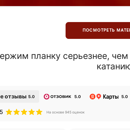
ПОСМОТРЕТЬ МАТ
ержим планку серьезнее, чем
катани
е отзывы
5.0
5.0
5.0
5
На основе
945
оценок