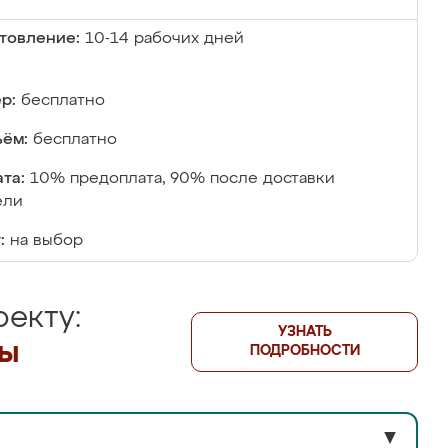
товление:
10-14 рабочих дней
р:
бесплатно
ём:
бесплатно
та:
10% предоплата, 90% после доставки
ели
:
на выбор
екту:
УЗНАТЬ
лы
ПОДРОБНОСТИ
▼