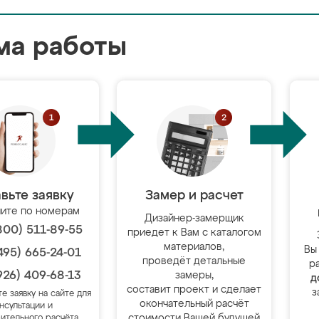
ма работы
вьте заявку
Замер и расчет
ите по номерам
Дизайнер-замерщик
800) 511-89-55
приедет к Вам с каталогом
материалов,
Вы
495) 665-24-01
проведёт детальные
р
926) 409-68-13
замеры,
д
составит проект и сделает
з
те заявку на сайте для
окончательный расчёт
нсультации и
стоимости Вашей будущей
ительного расчёта