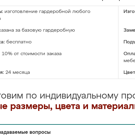
ы:
изготовление гардеробной любого
Изго
а
казана за базовую гардеробную
Заме
а:
бесплатно
Подъ
:
10% от стоимости заказа
Опла
меб
я:
24 месяца
Цвет
товим по индивидуальному про
е размеры, цвета и материа
задаваемые вопросы