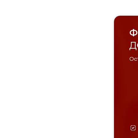
Ф
Д
Ост