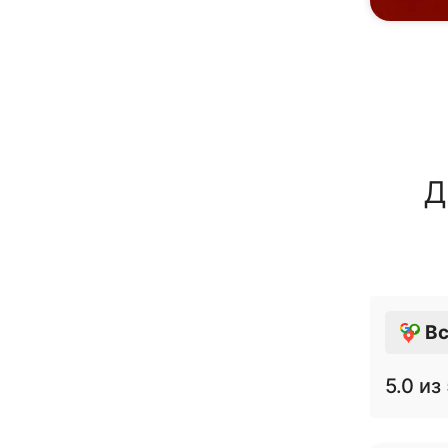
Д
Вс
5.0
из 