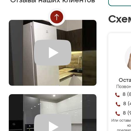
Отзывы наших клиентов
Схе
Оста
Позвон
8 (
8 (
8 (
Или оставь
ко
предвар