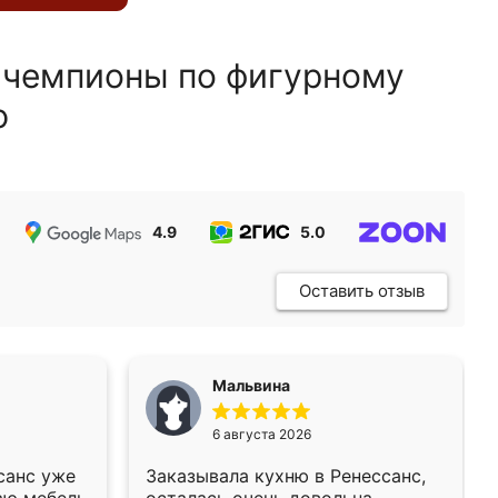
 чемпионы по фигурному
ю
4.9
5.0
5.0
Оставить отзыв
Мальвина
6 августа 2026
санс уже
Заказывала кухню в Ренессанс,