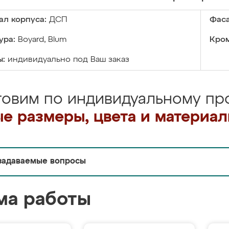
ал корпуса:
ДСП
Фаса
ура:
Boyard, Blum
Кром
ы:
индивидуально под Ваш заказ
товим по индивидуальному про
е размеры, цвета и материа
задаваемые вопросы
ма работы