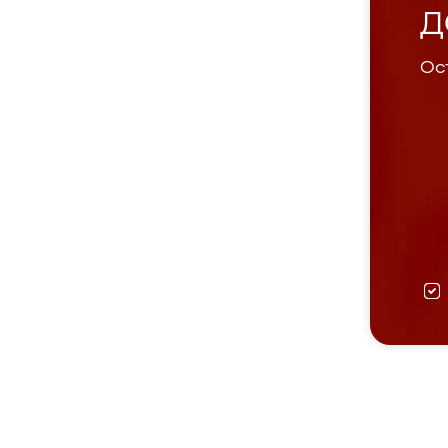
Д
Ост