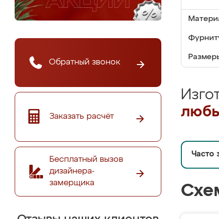
Матери
Фурнит
Размер
Обратный звонок
Изго
любы
Заказать расчёт
Часто 
Бесплатный вызов
дизайнера-
замерщика
Схе