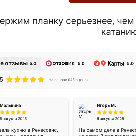
ержим планку серьезнее, чем
катани
е отзывы
5.0
5.0
5.0
5
На основе
945
оценок
Мальвина
Игорь М.
6 августа 2026
6 августа 2026
ала кухню в Ренессанс,
На самом деле в Ренес