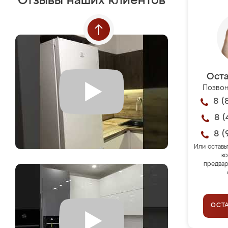
Отзывы наших клиентов
Оста
Позвон
8 (
8 (
8 (
Или оставь
ко
предвар
ОСТ