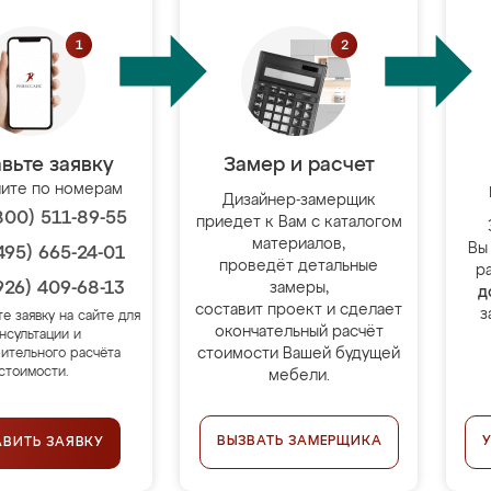
вьте заявку
Замер и расчет
ите по номерам
Дизайнер-замерщик
800) 511-89-55
приедет к Вам с каталогом
материалов,
Вы
495) 665-24-01
проведёт детальные
р
926) 409-68-13
замеры,
д
составит проект и сделает
з
те заявку на сайте для
окончательный расчёт
нсультации и
стоимости Вашей будущей
ительного расчёта
стоимости.
мебели.
ВЫЗВАТЬ ЗАМЕРЩИКА
АВИТЬ ЗАЯВКУ