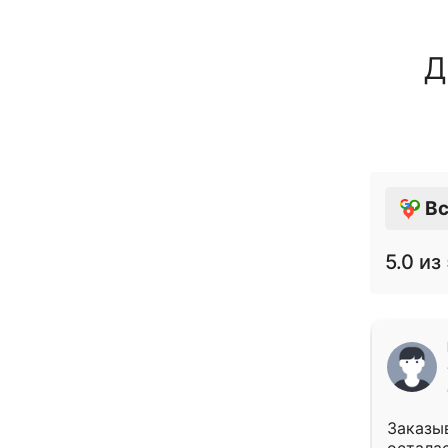
Д
Вс
5.0
из 
Заказыв