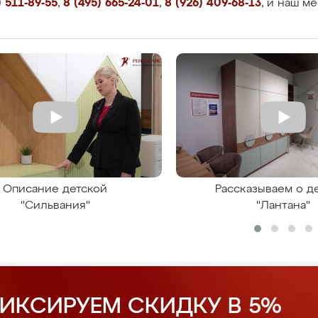
 511-89-55
,
8 (495) 665-24-01
,
8 (926) 409-68-13
, и наш м
Описание детской
Рассказываем о д
"Сильвания"
"Лантана"
ИКСИРУЕМ СКИДКУ В 5%