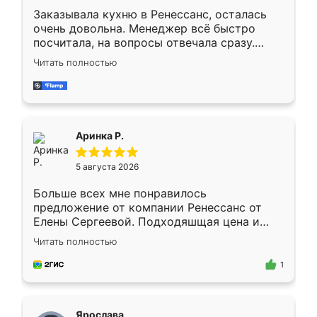
Заказывала кухню в Ренессанс, осталась
очень довольна. Менеджер всё быстро
посчитала, на вопросы отвечала сразу.
Замерщик приехал в субботу, подошёл к
Читать полностью
делу со всей ответственностью. Собрали
за день, ребята работали аккуратно, даже
пыли почти не было. Качество отличное,
ящики ходят плавно, ничего не скрипит.
Всё подошло как влитое.
Аринка Р.
5 августа 2026
Больше всех мне понравилось
предложение от компании Ренессанс от
Елены Сергеевой. Подходяшщая цена и
короткие сроки изготовления. Приехавший
Читать полностью
для замера сотрудник Владислав
предложил по моему эскизу самый
1
подходящий вариант шкафа. Немного его
видоизменил, получилось даже лучше, чем
я хотела.
Ярослава