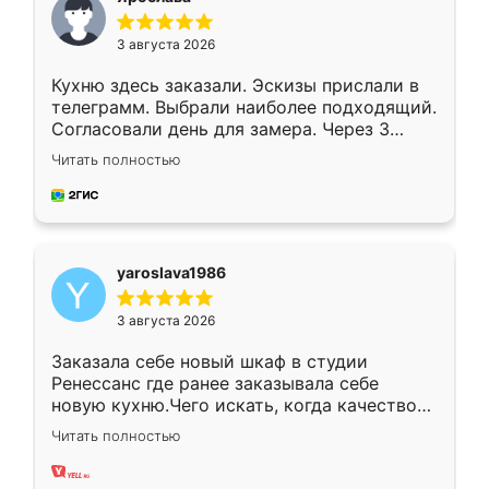
3 августа 2026
Кухню здесь заказали. Эскизы прислали в
телеграмм. Выбрали наиболее подходящий.
Согласовали день для замера. Через 3
недели кухня была уже готова. Остались
Читать полностью
довольны работой. Спасибо Ренессанс
мебель за качественную работу!
yaroslava1986
3 августа 2026
Заказала себе новый шкаф в студии
Ренессанс где ранее заказывала себе
новую кухню.Чего искать, когда качеством
вполне довольна. Служит кухня уже почти
Читать полностью
два года, нареканий нет.