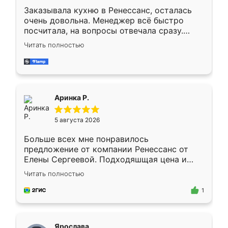
Заказывала кухню в Ренессанс, осталась
очень довольна. Менеджер всё быстро
посчитала, на вопросы отвечала сразу.
Замерщик приехал в субботу, подошёл к
Читать полностью
делу со всей ответственностью. Собрали
за день, ребята работали аккуратно, даже
пыли почти не было. Качество отличное,
ящики ходят плавно, ничего не скрипит.
Всё подошло как влитое.
Аринка Р.
5 августа 2026
Больше всех мне понравилось
предложение от компании Ренессанс от
Елены Сергеевой. Подходяшщая цена и
короткие сроки изготовления. Приехавший
Читать полностью
для замера сотрудник Владислав
предложил по моему эскизу самый
1
подходящий вариант шкафа. Немного его
видоизменил, получилось даже лучше, чем
я хотела.
Ярослава