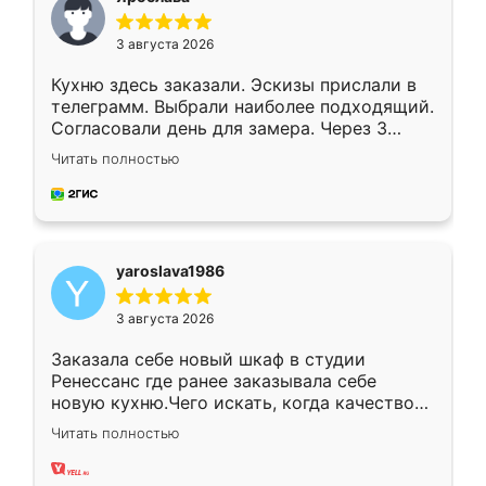
3 августа 2026
Кухню здесь заказали. Эскизы прислали в
телеграмм. Выбрали наиболее подходящий.
Согласовали день для замера. Через 3
недели кухня была уже готова. Остались
Читать полностью
довольны работой. Спасибо Ренессанс
мебель за качественную работу!
yaroslava1986
3 августа 2026
Заказала себе новый шкаф в студии
Ренессанс где ранее заказывала себе
новую кухню.Чего искать, когда качеством
вполне довольна. Служит кухня уже почти
Читать полностью
два года, нареканий нет.