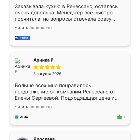
Заказывала кухню в Ренессанс, осталась
очень довольна. Менеджер всё быстро
посчитала, на вопросы отвечала сразу.
Замерщик приехал в субботу, подошёл к
Читать полностью
делу со всей ответственностью. Собрали
за день, ребята работали аккуратно, даже
пыли почти не было. Качество отличное,
ящики ходят плавно, ничего не скрипит.
Всё подошло как влитое.
Аринка Р.
5 августа 2026
Больше всех мне понравилось
предложение от компании Ренессанс от
Елены Сергеевой. Подходяшщая цена и
короткие сроки изготовления. Приехавший
Читать полностью
для замера сотрудник Владислав
предложил по моему эскизу самый
1
подходящий вариант шкафа. Немного его
видоизменил, получилось даже лучше, чем
я хотела.
Ярослава