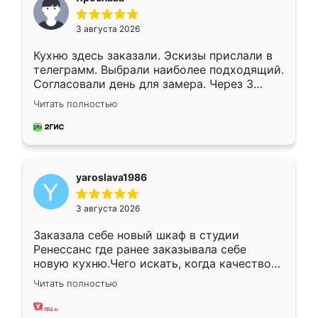
3 августа 2026
Кухню здесь заказали. Эскизы прислали в
телеграмм. Выбрали наиболее подходящий.
Согласовали день для замера. Через 3
недели кухня была уже готова. Остались
Читать полностью
довольны работой. Спасибо Ренессанс
мебель за качественную работу!
yaroslava1986
3 августа 2026
Заказала себе новый шкаф в студии
Ренессанс где ранее заказывала себе
новую кухню.Чего искать, когда качеством
вполне довольна. Служит кухня уже почти
Читать полностью
два года, нареканий нет.