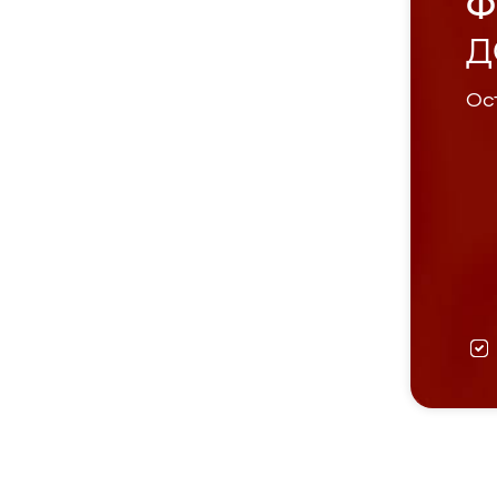
Ф
Д
Ост