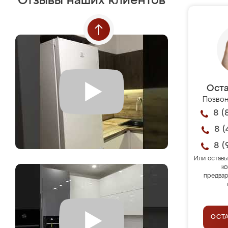
Отзывы наших клиентов
Оста
Позвон
8 (
8 (
8 (
Или оставь
ко
предвар
ОСТ