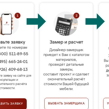
вьте заявку
Замер и расчет
ите по номерам
Дизайнер-замерщик
800) 511-89-55
приедет к Вам с каталогом
материалов,
Вы
495) 665-24-01
проведёт детальные
р
926) 409-68-13
замеры,
д
составит проект и сделает
з
те заявку на сайте для
окончательный расчёт
нсультации и
стоимости Вашей будущей
ительного расчёта
стоимости.
мебели.
ВЫЗВАТЬ ЗАМЕРЩИКА
АВИТЬ ЗАЯВКУ