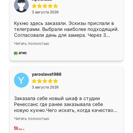
3 августа 2026
Кухню здесь заказали. Эскизы прислали в
телеграмм. Выбрали наиболее подходящий.
Согласовали день для замера. Через 3
недели кухня была уже готова. Остались
Читать полностью
довольны работой. Спасибо Ренессанс
мебель за качественную работу!
yaroslava1986
3 августа 2026
Заказала себе новый шкаф в студии
Ренессанс где ранее заказывала себе
новую кухню.Чего искать, когда качеством
вполне довольна. Служит кухня уже почти
Читать полностью
два года, нареканий нет.