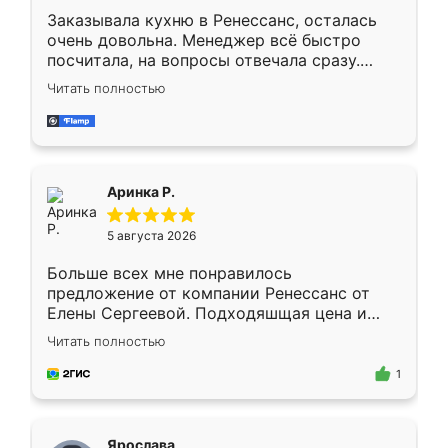
Заказывала кухню в Ренессанс, осталась
очень довольна. Менеджер всё быстро
посчитала, на вопросы отвечала сразу.
Замерщик приехал в субботу, подошёл к
Читать полностью
делу со всей ответственностью. Собрали
за день, ребята работали аккуратно, даже
пыли почти не было. Качество отличное,
ящики ходят плавно, ничего не скрипит.
Всё подошло как влитое.
Аринка Р.
5 августа 2026
Больше всех мне понравилось
предложение от компании Ренессанс от
Елены Сергеевой. Подходяшщая цена и
короткие сроки изготовления. Приехавший
Читать полностью
для замера сотрудник Владислав
предложил по моему эскизу самый
1
подходящий вариант шкафа. Немного его
видоизменил, получилось даже лучше, чем
я хотела.
Ярослава