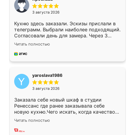
3 августа 2026
Кухню здесь заказали. Эскизы прислали в
телеграмм. Выбрали наиболее подходящий.
Согласовали день для замера. Через 3
недели кухня была уже готова. Остались
Читать полностью
довольны работой. Спасибо Ренессанс
мебель за качественную работу!
yaroslava1986
3 августа 2026
Заказала себе новый шкаф в студии
Ренессанс где ранее заказывала себе
новую кухню.Чего искать, когда качеством
вполне довольна. Служит кухня уже почти
Читать полностью
два года, нареканий нет.