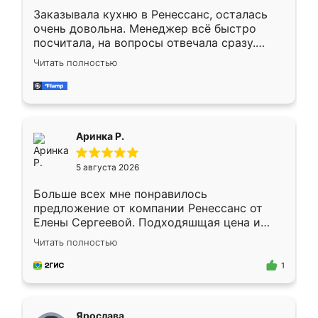
Заказывала кухню в Ренессанс, осталась
очень довольна. Менеджер всё быстро
посчитала, на вопросы отвечала сразу.
Замерщик приехал в субботу, подошёл к
Читать полностью
делу со всей ответственностью. Собрали
за день, ребята работали аккуратно, даже
пыли почти не было. Качество отличное,
ящики ходят плавно, ничего не скрипит.
Всё подошло как влитое.
Аринка Р.
5 августа 2026
Больше всех мне понравилось
предложение от компании Ренессанс от
Елены Сергеевой. Подходяшщая цена и
короткие сроки изготовления. Приехавший
Читать полностью
для замера сотрудник Владислав
предложил по моему эскизу самый
1
подходящий вариант шкафа. Немного его
видоизменил, получилось даже лучше, чем
я хотела.
Ярослава