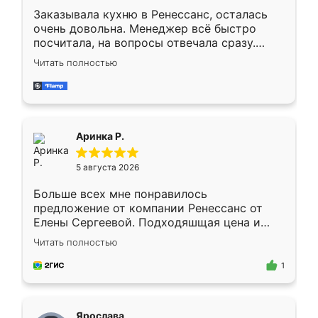
Заказывала кухню в Ренессанс, осталась
очень довольна. Менеджер всё быстро
посчитала, на вопросы отвечала сразу.
Замерщик приехал в субботу, подошёл к
Читать полностью
делу со всей ответственностью. Собрали
за день, ребята работали аккуратно, даже
пыли почти не было. Качество отличное,
ящики ходят плавно, ничего не скрипит.
Всё подошло как влитое.
Аринка Р.
5 августа 2026
Больше всех мне понравилось
предложение от компании Ренессанс от
Елены Сергеевой. Подходяшщая цена и
короткие сроки изготовления. Приехавший
Читать полностью
для замера сотрудник Владислав
предложил по моему эскизу самый
1
подходящий вариант шкафа. Немного его
видоизменил, получилось даже лучше, чем
я хотела.
Ярослава