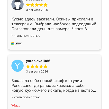
3 августа 2026
Кухню здесь заказали. Эскизы прислали в
телеграмм. Выбрали наиболее подходящий.
Согласовали день для замера. Через 3
недели кухня была уже готова. Остались
Читать полностью
довольны работой. Спасибо Ренессанс
мебель за качественную работу!
yaroslava1986
3 августа 2026
Заказала себе новый шкаф в студии
Ренессанс где ранее заказывала себе
новую кухню.Чего искать, когда качеством
вполне довольна. Служит кухня уже почти
Читать полностью
два года, нареканий нет.