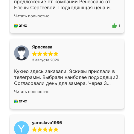
предложение от компании Ренессанс от
Елены Сергеевой. Подходяшщая цена и
короткие сроки изготовления. Приехавший
Читать полностью
для замера сотрудник Владислав
предложил по моему эскизу самый
1
подходящий вариант шкафа. Немного его
видоизменил, получилось даже лучше, чем
я хотела.
Ярослава
3 августа 2026
Кухню здесь заказали. Эскизы прислали в
телеграмм. Выбрали наиболее подходящий.
Согласовали день для замера. Через 3
недели кухня была уже готова. Остались
Читать полностью
довольны работой. Спасибо Ренессанс
мебель за качественную работу!
yaroslava1986