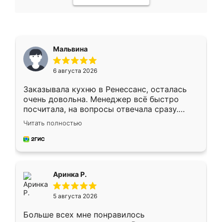
Мальвина
6 августа 2026
Заказывала кухню в Ренессанс, осталась
очень довольна. Менеджер всё быстро
посчитала, на вопросы отвечала сразу.
Замерщик приехал в субботу, подошёл к
Читать полностью
делу со всей ответственностью. Собрали
за день, ребята работали аккуратно, даже
пыли почти не было. Качество отличное,
ящики ходят плавно, ничего не скрипит.
Всё подошло как влитое.
Аринка Р.
5 августа 2026
Больше всех мне понравилось