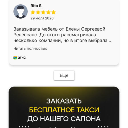
Rita S.
29 июля 2026
Заказывала мебель от Елены Сергеевой
Ренессанс. До этого рассматривала
несколько компаний, но в итоге выбрала
эту. Сначала обговорили условия, потом
Читать полностью
приехал замерщик, всё спокойно объяснил
и снял размеры. Изготовили в срок, с
доставкой тоже никаких проблем не
возникло. Сборку выполнили аккуратно,
мебель сразу встала на свое место без
Еще
каких-либо доработок. Качеством осталась
довольна, все выглядит так, как и ожидала.
ЗАКАЗАТЬ
БЕСПЛАТНОЕ ТАКСИ
ДО НАШЕГО САЛОНА