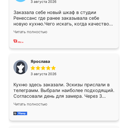
3 августа 2026
Заказала себе новый шкаф в студии
Ренессанс где ранее заказывала себе
новую кухню.Чего искать, когда качеством
вполне довольна. Служит кухня уже почти
Читать полностью
два года, нареканий нет.
Ярослава
3 августа 2026
Кухню здесь заказали. Эскизы прислали в
телеграмм. Выбрали наиболее подходящий.
Согласовали день для замера. Через 3
недели кухня была уже готова. Остались
Читать полностью
довольны работой. Спасибо Ренессанс
мебель за качественную работу!