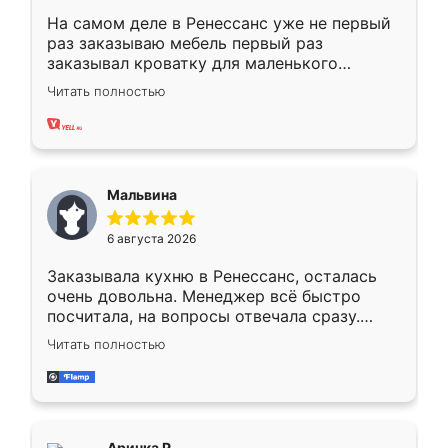
На самом деле в Ренессанс уже не первый
раз заказываю мебель первый раз
заказывал кроватку для маленького
ребёнка при его рождении ,во второй раз
Читать полностью
заказал шкаф-купе. По качеству очень
хорошее сборка достаточно быстрая,
также адекватные цены. До этого
сравнивал с разными конкурентами в этом
сегменте ,выбор у конкурентов куда
Мальвина
меньше, здесь же он более разнообразный.
Мне нравится ,если что-то потребуется из
6 августа 2026
мебели буду заказывать только здесь.
Заказывала кухню в Ренессанс, осталась
очень довольна. Менеджер всё быстро
посчитала, на вопросы отвечала сразу.
Замерщик приехал в субботу, подошёл к
Читать полностью
делу со всей ответственностью. Собрали
за день, ребята работали аккуратно, даже
пыли почти не было. Качество отличное,
ящики ходят плавно, ничего не скрипит.
Всё подошло как влитое.
Аринка Р.