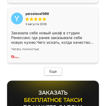
yaroslava1986
3 августа 2026
Заказала себе новый шкаф в студии
Ренессанс где ранее заказывала себе
новую кухню.Чего искать, когда качеством
вполне довольна. Служит кухня уже почти
Читать полностью
два года, нареканий нет.
Еще
ЗАКАЗАТЬ
БЕСПЛАТНОЕ ТАКСИ