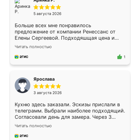
5 августа 2026
Больше всех мне понравилось
предложение от компании Ренессанс от
Елены Сергеевой. Подходяшщая цена и
короткие сроки изготовления. Приехавший
Читать полностью
для замера сотрудник Владислав
предложил по моему эскизу самый
1
подходящий вариант шкафа. Немного его
видоизменил, получилось даже лучше, чем
я хотела.
Ярослава
3 августа 2026
Кухню здесь заказали. Эскизы прислали в
телеграмм. Выбрали наиболее подходящий.
Согласовали день для замера. Через 3
недели кухня была уже готова. Остались
Читать полностью
довольны работой. Спасибо Ренессанс
мебель за качественную работу!