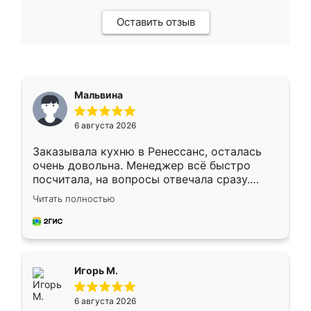
Оставить отзыв
Мальвина
6 августа 2026
Заказывала кухню в Ренессанс, осталась
очень довольна. Менеджер всё быстро
посчитала, на вопросы отвечала сразу.
Замерщик приехал в субботу, подошёл к
Читать полностью
делу со всей ответственностью. Собрали
за день, ребята работали аккуратно, даже
пыли почти не было. Качество отличное,
ящики ходят плавно, ничего не скрипит.
Всё подошло как влитое.
Игорь М.
6 августа 2026