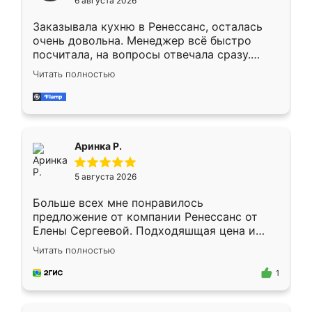
6 августа 2026
мебели буду заказывать только здесь.
Заказывала кухню в Ренессанс, осталась
очень довольна. Менеджер всё быстро
посчитала, на вопросы отвечала сразу.
Замерщик приехал в субботу, подошёл к
Читать полностью
делу со всей ответственностью. Собрали
за день, ребята работали аккуратно, даже
пыли почти не было. Качество отличное,
ящики ходят плавно, ничего не скрипит.
Всё подошло как влитое.
Аринка Р.
5 августа 2026
Больше всех мне понравилось
предложение от компании Ренессанс от
Елены Сергеевой. Подходяшщая цена и
короткие сроки изготовления. Приехавший
Читать полностью
для замера сотрудник Владислав
предложил по моему эскизу самый
1
подходящий вариант шкафа. Немного его
видоизменил, получилось даже лучше, чем