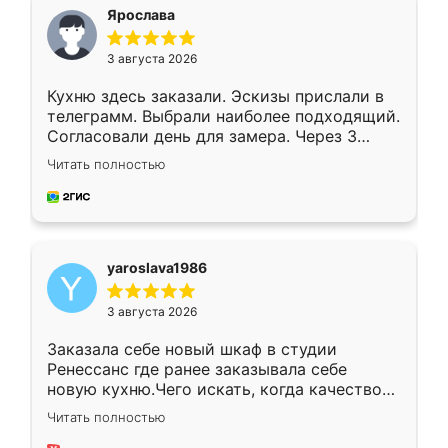
я хотела.
Ярослава
3 августа 2026
Кухню здесь заказали. Эскизы прислали в
телеграмм. Выбрали наиболее подходящий.
Согласовали день для замера. Через 3
недели кухня была уже готова. Остались
Читать полностью
довольны работой. Спасибо Ренессанс
мебель за качественную работу!
yaroslava1986
3 августа 2026
Заказала себе новый шкаф в студии
Ренессанс где ранее заказывала себе
новую кухню.Чего искать, когда качеством
вполне довольна. Служит кухня уже почти
Читать полностью
два года, нареканий нет.